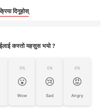
क्रिया दिनूहोस्
ईलाई कस्तो महसुस भयो ?
0%
0%
0%

😮
😢
😡
Wow
Sad
Angry