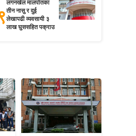
लगनखेल मालपोतका
९
तीन नासु र दुई
लेखापढी व्यवसायी ३
लाख घुससहित पक्राउ