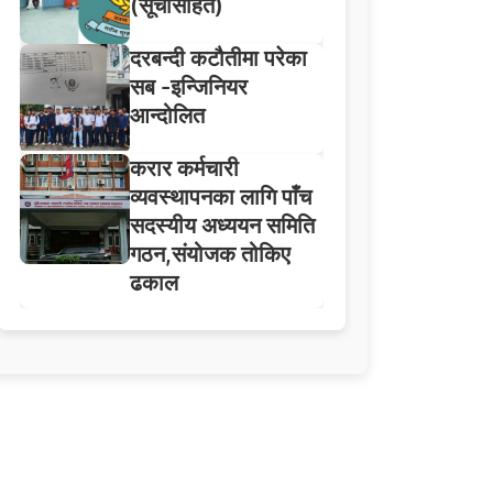
(सूचीसहित)
दरबन्दी कटौतीमा परेका
सब -इन्जिनियर
आन्दोलित
करार कर्मचारी
व्यवस्थापनका लागि पाँच
सदस्यीय अध्ययन समिति
गठन,संयोजक तोकिए
ढकाल