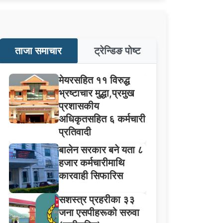
ताजा समाचार
ट्रेन्डिङ पोष्ट
मेयरसहित ११ विरुद्ध
भ्रष्टाचार मुद्धा,प्रमुख
प्रशासकीय
अधिकृतसहित ६ कर्मचारी
प्रतिवादी
बालेन सरकार बने यता ८
हजार कर्मचारीमाथि
कारवाही सिफारिस
सशस्त्र प्रहरीका ३३
जना एसपीहरूको सरुवा