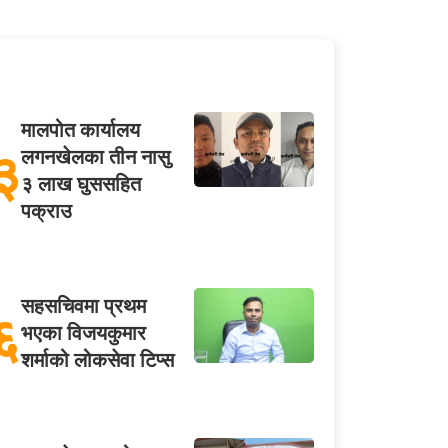
मालपोत कार्यालय
३
लगनखेलका तीन नासु
३ लाख घुससहित
पक्राउ
सहसचिवमा प्रथम
६
भएका विजयकुमार
शर्माको लोकसेवा टिप्स