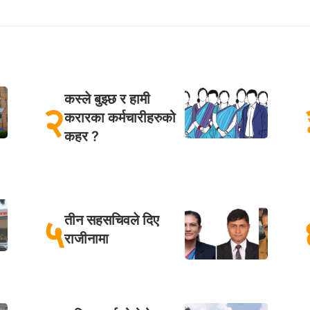
कस्ले बुझ्छ र हामी
२
करारका कर्मचारीहरुको
कहर ?
५
तीन सहसचिवले दिए
राजीनामा