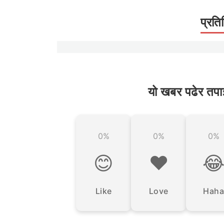
प्रति
यो खबर पढेर तपा
0%
0%
0%
😊
❤️

Like
Love
Haha