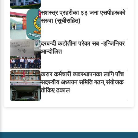
सशस्त्र प्रहरीका ३३ जना एसपीहरूको
सरुवा (सूचीसहित)
दरबन्दी कटौतीमा परेका सब -इन्जिनियर
आन्दोलित
करार कर्मचारी व्यवस्थापनका लागि पाँच
सदस्यीय अध्ययन समिति गठन,संयोजक
तोकिए ढकाल