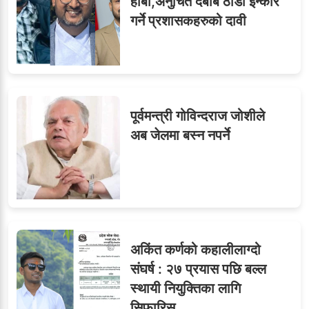
९
हाबी,अनुचित दबाब ठाडो इन्कार
सब–इन्जिनियरहरुको गम्भीर
गर्ने प्रशासकहरुको दावी
ध्यानाकर्षण
पूर्वमन्त्री गोविन्दराज जोशीले
अब जेलमा बस्न नपर्ने
अकिंत कर्णको कहालीलाग्दो
संघर्ष : २७ प्रयास पछि बल्ल
स्थायी नियुक्तिका लागि
सिफारिस