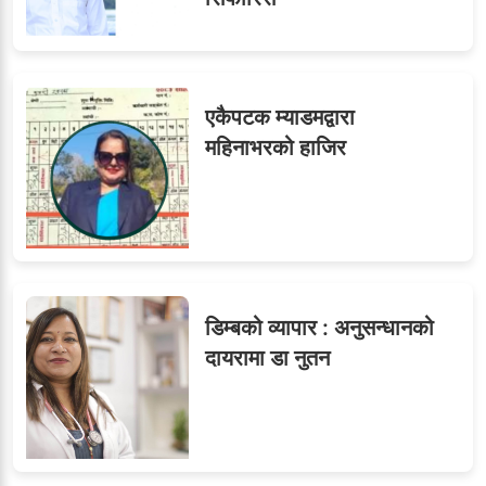
एकैपटक म्याडमद्वारा
महिनाभरको हाजिर
डिम्बको व्यापार : अनुसन्धानको
दायरामा डा नुतन