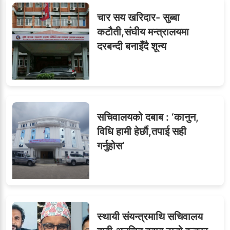
सहसचिवमा प्रथम भएका
६
चार सय खरिदार- सुब्बा
विजयकुमार शर्माको लोकसेवा
कटौती,संघीय मन्त्रालयमा
टिप्स
दरबन्दी बनाइँदै शून्य
७
तीन सहसचिवले दिए राजीनामा
सचिवालयको दबाब : ‘कानुन,
विधि हामी हेर्छौ,तपाई सही
गर्नुहोस’
८
जुनियरलाई दोहोरो जिम्मेवारी,
मन्त्रालयभित्र असन्तुष्टि
स्थायी संयन्त्रमाथि सचिवालय
ओएनएमका नाममा अत्याचार :