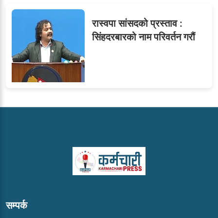
रास्वपा सांसदको प्रस्ताव :
सिंहदरबारको नाम परिवर्तन गरौं
सम्पर्क