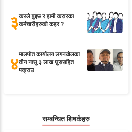
३
कस्ले बुझ्छ र हामी करारका
कर्मचारीहरुको कहर ?
मालपोत कार्यालय लगनखेलका
४
तीन नासु ३ लाख घुससहित
पक्राउ
५
शाखा अधिकृतलाई सरकारी
सेवाबाटै बर्खास्त गर्ने तयारी
सम्बन्धित शिषर्कहरु