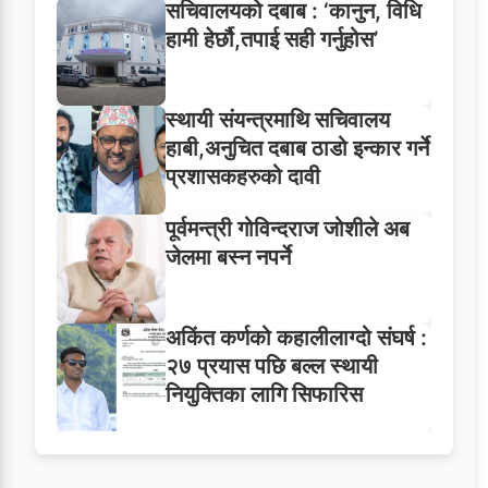
सचिवालयको दबाब : ‘कानुन, विधि
हामी हेर्छौ,तपाई सही गर्नुहोस’
स्थायी संयन्त्रमाथि सचिवालय
हाबी,अनुचित दबाब ठाडो इन्कार गर्ने
प्रशासकहरुको दावी
पूर्वमन्त्री गोविन्दराज जोशीले अब
जेलमा बस्न नपर्ने
अकिंत कर्णको कहालीलाग्दो संघर्ष :
२७ प्रयास पछि बल्ल स्थायी
नियुक्तिका लागि सिफारिस