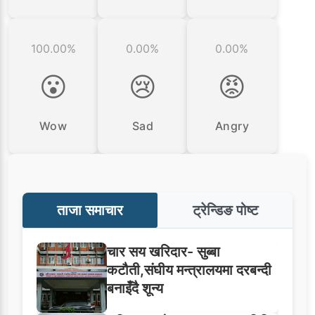
100.00%
0.00%
0.00%
😮
😢
😡
Wow
Sad
Angry
ताजा समाचार
ट्रेन्डिङ पोष्ट
चार सय खरिदार- सुब्बा
कटौती,संघीय मन्त्रालयमा दरबन्दी
बनाइँदै शून्य