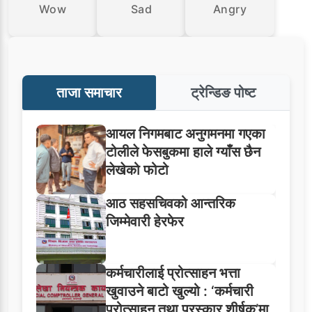
Wow
Sad
Angry
ताजा समाचार
ट्रेन्डिङ पोष्ट
आयल निगमबाट अनुगमनमा गएका
टोलीले फेसबुकमा हाले ग्याँस छैन
लेखेको फोटो
आठ सहसचिवको आन्तरिक
जिम्मेवारी हेरफेर
कर्मचारीलाई प्रोत्साहन भत्ता
खुवाउने बाटो खुल्यो : ‘कर्मचारी
प्रोत्साहन तथा पुरस्कार शीर्षक’मा