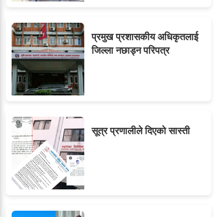
७
तीन सहसचिवले दिए राजीनामा
प्रमुख प्रशासकीय अधिकृतलाई
जिल्ला नछाड्न परिपत्र
८
जुनियरलाई दोहोरो जिम्मेवारी,
मन्त्रालयभित्र असन्तुष्टि
सूत्र प्रणालीले दिएको सास्ती
ओएनएमका नाममा अत्याचार :
९
सब–इन्जिनियरहरुको गम्भीर
ध्यानाकर्षण