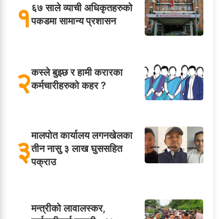
१
६७ साले व्याची अधिकृतहरुको
पकडमा सामान्य प्रशासन
२
कस्ले बुझ्छ र हामी करारका
कर्मचारीहरुको कहर ?
मालपोत कार्यालय लगनखेलका
३
तीन नासु ३ लाख घुससहित
पक्राउ
मन्त्रीको लावालस्कर,