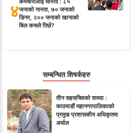
कर्मचारीलाई सास्ती : ८५
४
जनाको नास्ता, ७० जनाको
डिनर, २०० जनाको खानाको
बिल कसले तिर्छ?
५
शाखा अधिकृतलाई सरकारी
सेवाबाटै बर्खास्त गर्ने तयारी
सम्बन्धित शिषर्कहरु
सहसचिवमा प्रथम भएका
६
तीन सहसचिवको सरुवा :
विजयकुमार शर्माको लोकसेवा
काठमाडौं महानगरपालिकाको
टिप्स
प्रमुख प्रशासकीय अधिकृतमा
अर्याल