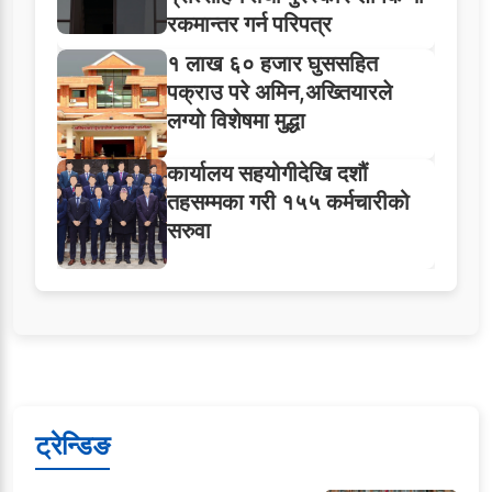
रकमान्तर गर्न परिपत्र
१ लाख ६० हजार घुससहित
पक्राउ परे अमिन,अख्तियारले
लग्यो विशेषमा मुद्धा
कार्यालय सहयोगीदेखि दशौं
तहसम्मका गरी १५५ कर्मचारीको
सरुवा
ट्रेन्डिङ