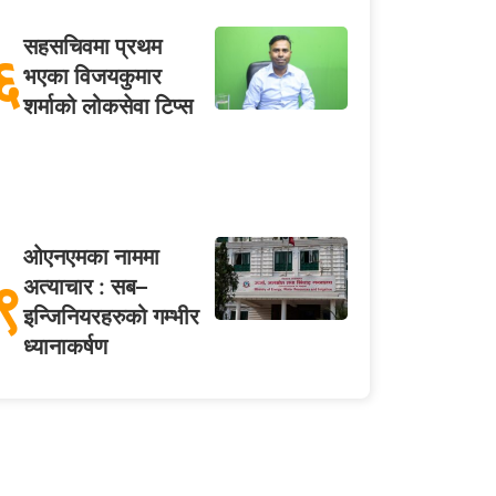
सहसचिवमा प्रथम
६
भएका विजयकुमार
शर्माको लोकसेवा टिप्स
ओएनएमका नाममा
९
अत्याचार : सब–
इन्जिनियरहरुको गम्भीर
ध्यानाकर्षण