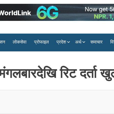
ासन
लोकसेवा
प्रोफाइल
प्रदेश
अर्थ
समाचार
वि
ंगलबारदेखि रिट दर्ता खुल