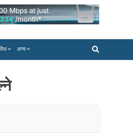
विध
अन्य
्ने