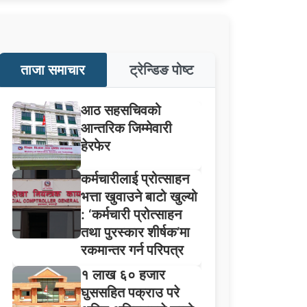
ताजा समाचार
ट्रेन्डिङ पोष्ट
आठ सहसचिवको
आन्तरिक जिम्मेवारी
हेरफेर
कर्मचारीलाई प्रोत्साहन
भत्ता खुवाउने बाटो खुल्यो
: ‘कर्मचारी प्रोत्साहन
तथा पुरस्कार शीर्षक’मा
रकमान्तर गर्न परिपत्र
१ लाख ६० हजार
घुससहित पक्राउ परे