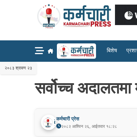
Skip
to
content
बिशेष
प्रश
२०८३ श्रावण २३
सर्वोच्च अदालतमा म
कर्मचारी प्रेस
२०८२ आश्विन २६, आईतवार १८:२८