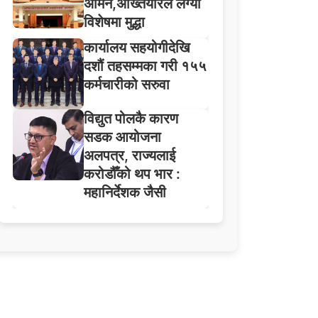
अमिन,अख्तियारले लग्यो
विशेषमा मुद्धा
कार्यालय सहयोगीदेखि
दशौं तहसम्मका गरी १५५
कर्मचारीको सरुवा
विद्युत पोलकै कारण
सडक आयोजना
अलपत्र, राज्यलाई
करोडौँको थप भार :
महानिर्देशक जैसी