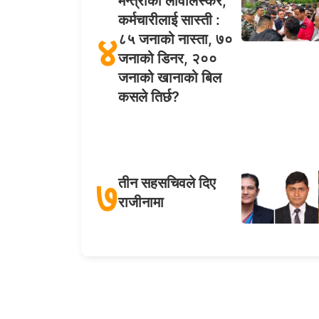
मन्त्रीको लावालस्कर,
कर्मचारीलाई सास्ती :
४
८५ जनाको नास्ता, ७०
जनाको डिनर, २००
जनाको खानाको बिल
कसले तिर्छ?
७
तीन सहसचिवले दिए
राजीनामा