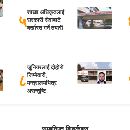
शाखा अधिकृतलाई
५
सरकारी सेवाबाटै
बर्खास्त गर्ने तयारी
जुनियरलाई दोहोरो
८
जिम्मेवारी,
मन्त्रालयभित्र
असन्तुष्टि
सम्बन्धित शिषर्कहरु