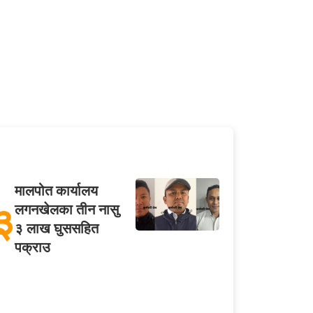
मालपोत कार्यालय
३
लगनखेलका तीन नासु
३ लाख घुससहित
पक्राउ