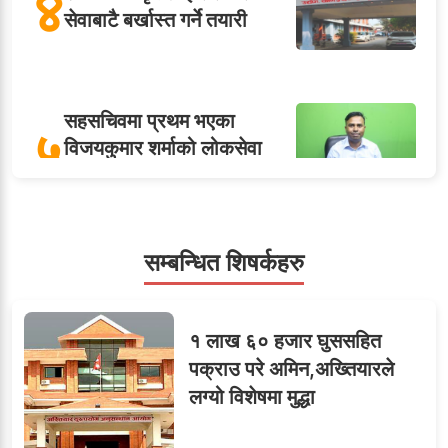
४
सेवाबाटै बर्खास्त गर्ने तयारी
सहसचिवमा प्रथम भएका
५
विजयकुमार शर्माको लोकसेवा
टिप्स
सम्बन्धित शिषर्कहरु
६
तीन सहसचिवले दिए राजीनामा
१ लाख ६० हजार घुससहित
पक्राउ परे अमिन,अख्तियारले
लग्यो विशेषमा मुद्धा
मन्त्रीको लावालस्कर,
कर्मचारीलाई सास्ती : ८५