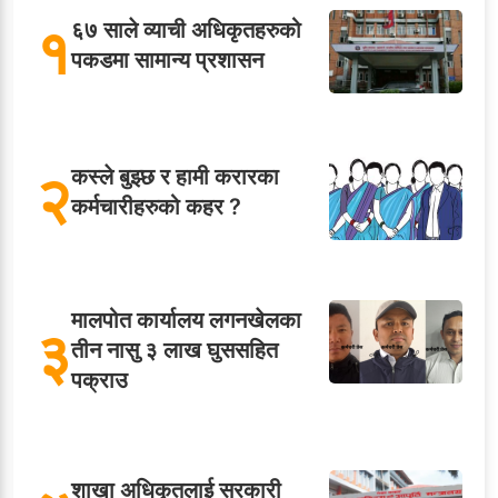
१
६७ साले व्याची अधिकृतहरुको
पकडमा सामान्य प्रशासन
२
कस्ले बुझ्छ र हामी करारका
कर्मचारीहरुको कहर ?
मालपोत कार्यालय लगनखेलका
३
तीन नासु ३ लाख घुससहित
पक्राउ
शाखा अधिकृतलाई सरकारी