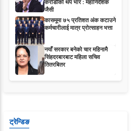
करोडौँको थप भार : महानिर्देशक
जैसी
कासमूमा ७५ प्रतिशत अंक कटाउने
कर्मचारीलाई मात्र प्रोत्साहन भत्ता
नयाँ सरकार बनेको चार महिनामै
सिंहदरबारबाट महिला सचिव
तितरबितर
ट्रेन्डिङ