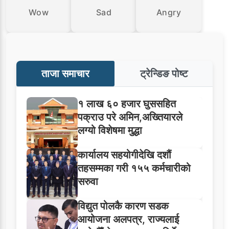
Wow
Sad
Angry
ताजा समाचार
ट्रेन्डिङ पोष्ट
१ लाख ६० हजार घुससहित
पक्राउ परे अमिन,अख्तियारले
लग्यो विशेषमा मुद्धा
कार्यालय सहयोगीदेखि दशौं
तहसम्मका गरी १५५ कर्मचारीको
सरुवा
विद्युत पोलकै कारण सडक
आयोजना अलपत्र, राज्यलाई