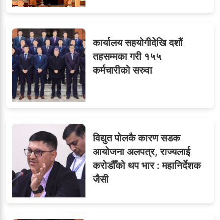
७
जनाको नास्ता, ७० जनाको
डिनर, २०० जनाको खानाको
बिल कसले तिर्छ?
कार्यालय सहयोगीदेखि दशौं
तहसम्मका गरी १५५
कर्मचारीको सरुवा
८
जुनियरलाई दोहोरो जिम्मेवारी,
मन्त्रालयभित्र असन्तुष्टि
विद्युत पोलकै कारण सडक
ओएनएमका नाममा अत्याचार :
९
आयोजना अलपत्र, राज्यलाई
सब–इन्जिनियरहरुको गम्भीर
करोडौँको थप भार : महानिर्देशक
ध्यानाकर्षण
जैसी