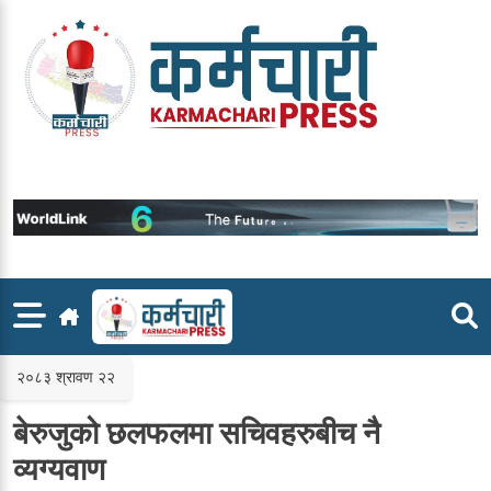
Skip
to
content
२०८३ श्रावण २२
बेरुजुको छलफलमा सचिवहरुबीच नै
व्यग्यवाण