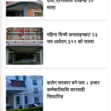
दावी,प्रणालीमा देखिन्छ २०
ओएनएमका नाममा अत्याचार :
७
मात्र
सब–इन्जिनियरहरुको गम्भीर
ध्यानाकर्षण
महिना दिनमै अनलाइनबाट २३
८
जुनियरलाई दोहोरो जिम्मेवारी,
सय आवेदन,३१९ को सरुवा
मन्त्रालयभित्र असन्तुष्टि
लगनखेल मालपोतका तीन नासु
९
र दुई लेखापढी व्यवसायी ३ लाख
बालेन सरकार बने यता ८ हजार
घुससहित पक्राउ
कर्मचारीमाथि कारवाही
सिफारिस