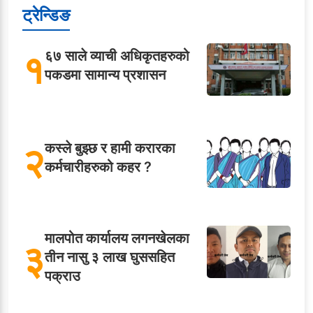
ट्रेन्डिङ
१
६७ साले व्याची अधिकृतहरुको
पकडमा सामान्य प्रशासन
२
कस्ले बुझ्छ र हामी करारका
कर्मचारीहरुको कहर ?
मालपोत कार्यालय लगनखेलका
३
तीन नासु ३ लाख घुससहित
पक्राउ