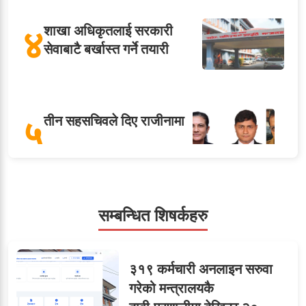
४
शाखा अधिकृतलाई सरकारी
सेवाबाटै बर्खास्त गर्ने तयारी
५
तीन सहसचिवले दिए राजीनामा
सहसचिवमा प्रथम भएका
सम्बन्धित शिषर्कहरु
६
विजयकुमार शर्माको लोकसेवा
टिप्स
३१९ कर्मचारी अनलाइन सरुवा
गरेको मन्त्रालयकै