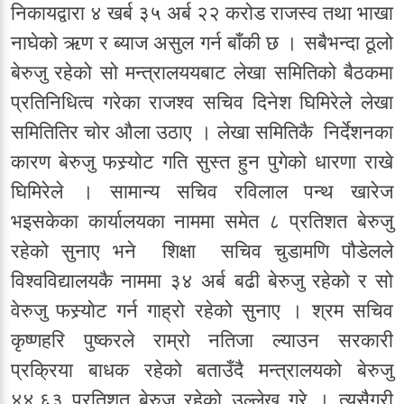
निकायद्वारा ४ खर्ब ३५ अर्ब २२ करोड राजस्व तथा भाखा
नाघेको ऋण र ब्याज असुल गर्न बाँकी छ । सबैभन्दा ठूलो
बेरुजु रहेको सो मन्त्रालययबाट लेखा समितिको बैठकमा
प्रतिनिधित्व गरेका राजश्व सचिव दिनेश घिमिरेले लेखा
समितितिर चोर औला उठाए । लेखा समितिकै निर्देशनका
कारण बेरुजु फस्र्याेट गति सुस्त हुन पुगेको धारणा राखे
घिमिरेले । सामान्य सचिव रविलाल पन्थ खारेज
भइसकेका कार्यालयका नाममा समेत ८ प्रतिशत बेरुजु
रहेको सुनाए भने शिक्षा सचिव चुडामणि पौडेलले
विश्वविद्यालयकै नाममा ३४ अर्ब बढी बेरुजु रहेको र सो
वेरुजु फस्र्याेट गर्न गाह्रो रहेको सुनाए । श्रम सचिव
कृष्णहरि पुष्करले राम्रो नतिजा ल्याउन सरकारी
प्रक्रिया बाधक रहेको बताउँदै मन्त्रालयको बेरुजु
४४.६३ प्रतिशत बेरुजु रहेको उल्लेख गरे । त्यसैगरी