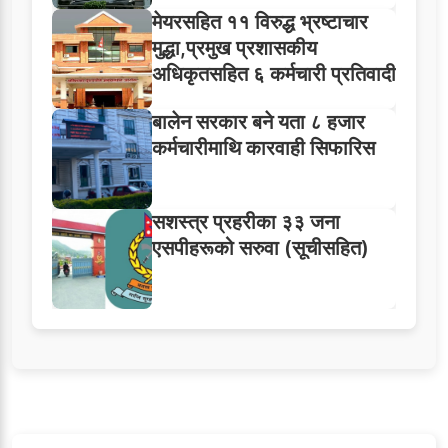
मेयरसहित ११ विरुद्ध भ्रष्टाचार
मुद्धा,प्रमुख प्रशासकीय
अधिकृतसहित ६ कर्मचारी प्रतिवादी
बालेन सरकार बने यता ८ हजार
कर्मचारीमाथि कारवाही सिफारिस
सशस्त्र प्रहरीका ३३ जना
एसपीहरूको सरुवा (सूचीसहित)