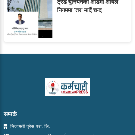
ट्रेड युनियनको आडमा आयल
निगममा ‘तर’ मार्दै चन्द
सम्पर्क
निजामती प्रेस प्रा. लि.