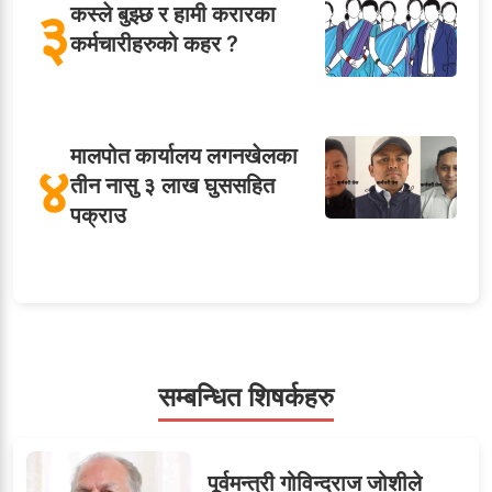
३
कस्ले बुझ्छ र हामी करारका
कर्मचारीहरुको कहर ?
मालपोत कार्यालय लगनखेलका
४
तीन नासु ३ लाख घुससहित
पक्राउ
५
शाखा अधिकृतलाई सरकारी
सेवाबाटै बर्खास्त गर्ने तयारी
सम्बन्धित शिषर्कहरु
सहसचिवमा प्रथम भएका
पूर्वमन्त्री गोविन्दराज जोशीले