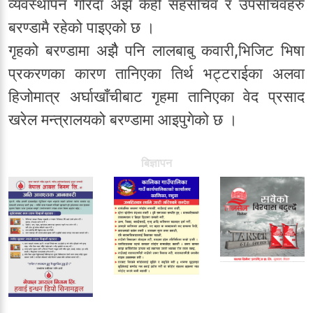
व्यवस्थापन गरिँदा अझैं केही सहसचिव र उपसचिवहरु
बरण्डामै रहेको पाइएको छ ।
गृहको बरण्डामा अझैै पनि लालबाबु कवारी,भिजिट भिषा
प्रकरणका कारण तानिएका तिर्थ भट्टराईका अलवा
हिजोमात्र अर्घाखाँचीबाट गृहमा तानिएका वेद प्रसाद
खरेल मन्त्रालयको बरण्डामा आइपुगेको छ ।
बिज्ञापन