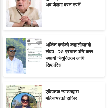
६
विजयकुमार शर्माको लोकसेवा
अब जेलमा बस्न नपर्ने
टिप्स
७
तीन सहसचिवले दिए राजीनामा
अकिंत कर्णको कहालीलाग्दो
संघर्ष : २७ प्रयास पछि बल्ल
स्थायी नियुक्तिका लागि
८
जुनियरलाई दोहोरो जिम्मेवारी,
सिफारिस
मन्त्रालयभित्र असन्तुष्टि
एकैपटक म्याडमद्वारा
ओएनएमका नाममा अत्याचार :
९
महिनाभरको हाजिर
सब–इन्जिनियरहरुको गम्भीर
ध्यानाकर्षण