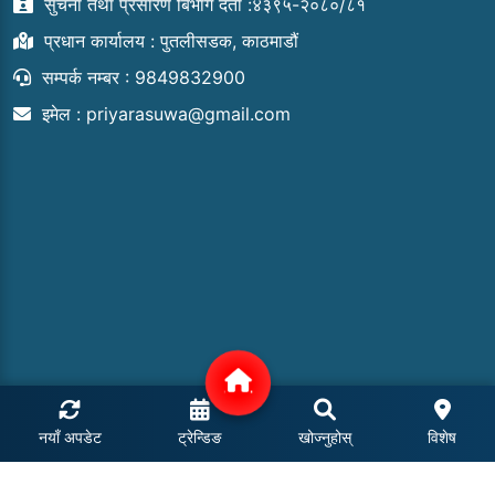
सुचना तथा प्रसारण बिभाग दर्ता :४३९५-२०८०/८१
प्रधान कार्यालय : पुतलीसडक, काठमाडौं
सम्पर्क नम्बर : 9849832900
इमेल :
priyarasuwa@gmail.com
नयाँ अपडेट
ट्रेन्डिङ
खोज्नुहोस्
विशेष
COPYRIGHT © 2024 | ALL RIGHTS RESERVED.