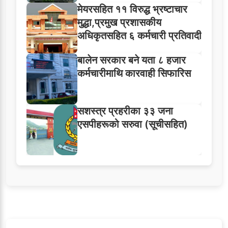
मेयरसहित ११ विरुद्ध भ्रष्टाचार
मुद्धा,प्रमुख प्रशासकीय
अधिकृतसहित ६ कर्मचारी प्रतिवादी
बालेन सरकार बने यता ८ हजार
कर्मचारीमाथि कारवाही सिफारिस
सशस्त्र प्रहरीका ३३ जना
एसपीहरूको सरुवा (सूचीसहित)