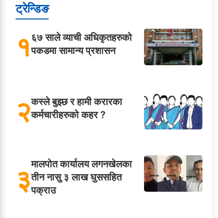
ट्रेन्डिङ
१
६७ साले व्याची अधिकृतहरुको
पकडमा सामान्य प्रशासन
२
कस्ले बुझ्छ र हामी करारका
कर्मचारीहरुको कहर ?
मालपोत कार्यालय लगनखेलका
३
तीन नासु ३ लाख घुससहित
पक्राउ