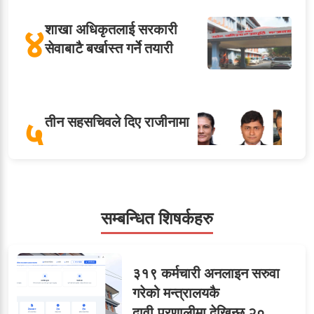
४
शाखा अधिकृतलाई सरकारी
सेवाबाटै बर्खास्त गर्ने तयारी
५
तीन सहसचिवले दिए राजीनामा
सहसचिवमा प्रथम भएका
सम्बन्धित शिषर्कहरु
६
विजयकुमार शर्माको लोकसेवा
टिप्स
३१९ कर्मचारी अनलाइन सरुवा
गरेको मन्त्रालयकै
दावी,प्रणालीमा देखिन्छ २०