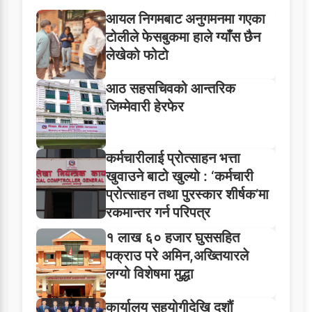
आयल निगमबाट अनुगमनमा गएका
टोलीले फेसबुकमा हाले ग्याँस छैन
लेखेको फोटो
आठ सहसचिवको आन्तरिक
जिम्मेवारी हेरफेर
कर्मचारीलाई प्रोत्साहन भत्ता
खुवाउने बाटो खुल्यो : ‘कर्मचारी
प्रोत्साहन तथा पुरस्कार शीर्षक’मा
रकमान्तर गर्न परिपत्र
१ लाख ६० हजार घुससहित
पक्राउ परे अमिन,अख्तियारले
लग्यो विशेषमा मुद्धा
कार्यालय सहयोगीदेखि दशौं