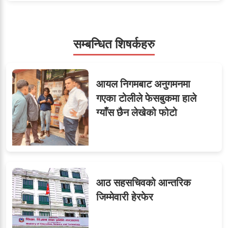
५
शाखा अधिकृतलाई सरकारी
सेवाबाटै बर्खास्त गर्ने तयारी
सम्बन्धित शिषर्कहरु
सहसचिवमा प्रथम भएका
६
आयल निगमबाट अनुगमनमा
विजयकुमार शर्माको लोकसेवा
गएका टोलीले फेसबुकमा हाले
टिप्स
ग्याँस छैन लेखेको फोटो
७
तीन सहसचिवले दिए राजीनामा
आठ सहसचिवको आन्तरिक
जिम्मेवारी हेरफेर
जुनियरलाई दोहोरो जिम्मेवारी,