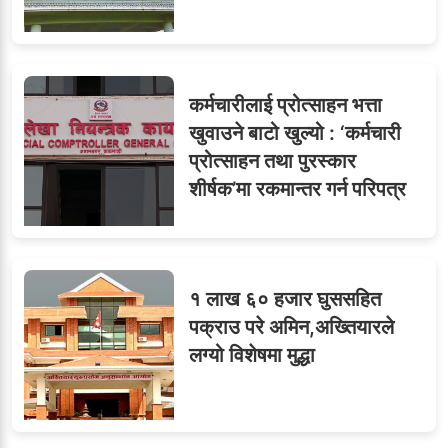
८
मन्त्रालयभित्र असन्तुष्टि
कर्मचारीलाई प्रोत्साहन भत्ता
ओएनएमका नाममा अत्याचार :
९
खुवाउने बाटो खुल्यो : ‘कर्मचारी
सब–इन्जिनियरहरुको गम्भीर
प्रोत्साहन तथा पुरस्कार
ध्यानाकर्षण
शीर्षक’मा रकमान्तर गर्न परिपत्र
१ लाख ६० हजार घुससहित
पक्राउ परे अमिन,अख्तियारले
लग्यो विशेषमा मुद्धा