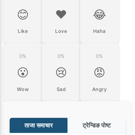
😊
❤️
😂
Like
Love
Haha
0%
0%
0%
😮
😢
😡
Wow
Sad
Angry
ताजा समाचार
ट्रेन्डिङ पोष्ट