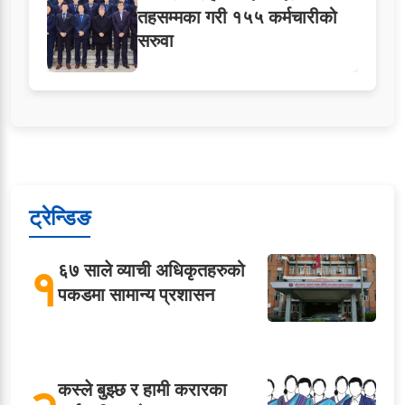
तहसम्मका गरी १५५ कर्मचारीको
सरुवा
ट्रेन्डिङ
१
६७ साले व्याची अधिकृतहरुको
पकडमा सामान्य प्रशासन
कस्ले बुझ्छ र हामी करारका