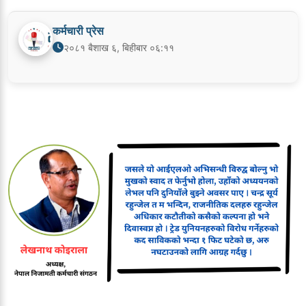
कर्मचारी प्रेस
२०८१ बैशाख ६, बिहीबार ०६:११