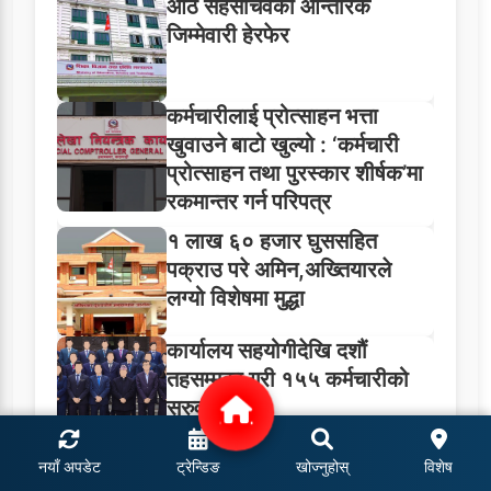
आठ सहसचिवको आन्तरिक
जिम्मेवारी हेरफेर
कर्मचारीलाई प्रोत्साहन भत्ता
खुवाउने बाटो खुल्यो : ‘कर्मचारी
प्रोत्साहन तथा पुरस्कार शीर्षक’मा
रकमान्तर गर्न परिपत्र
१ लाख ६० हजार घुससहित
पक्राउ परे अमिन,अख्तियारले
लग्यो विशेषमा मुद्धा
कार्यालय सहयोगीदेखि दशौं
तहसम्मका गरी १५५ कर्मचारीको
सरुवा
नयाँ अपडेट
ट्रेन्डिङ
खोज्नुहोस्
विशेष