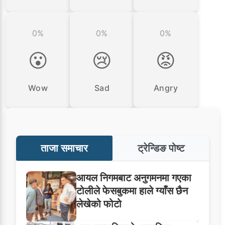
0%
0%
0%
😮
😢
😡
Wow
Sad
Angry
ताजा समाचार
ट्रेन्डिङ पोष्ट
आयल निगमबाट अनुगमनमा गएका
टोलीले फेसबुकमा हाले ग्याँस छैन
लेखेको फोटो