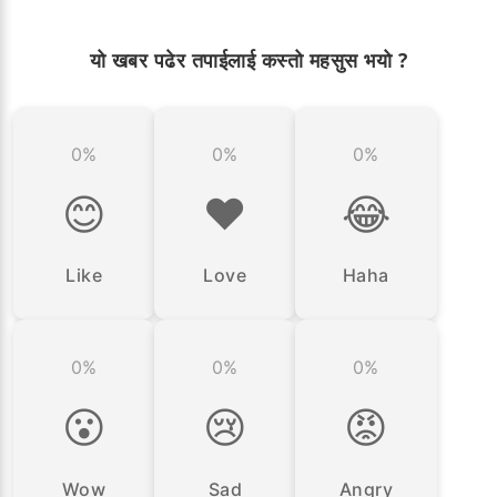
यो खबर पढेर तपाईलाई कस्तो महसुस भयो ?
0%
0%
0%
😊
❤️
😂
Like
Love
Haha
0%
0%
0%
😮
😢
😡
Wow
Sad
Angry