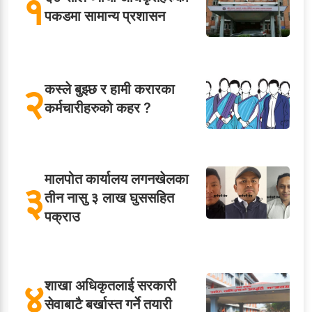
१
पकडमा सामान्य प्रशासन
२
कस्ले बुझ्छ र हामी करारका
कर्मचारीहरुको कहर ?
मालपोत कार्यालय लगनखेलका
३
तीन नासु ३ लाख घुससहित
पक्राउ
४
शाखा अधिकृतलाई सरकारी
सेवाबाटै बर्खास्त गर्ने तयारी