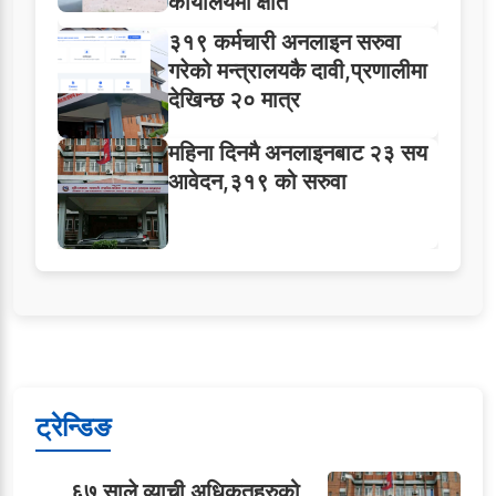
कार्यालयमा क्षति
३१९ कर्मचारी अनलाइन सरुवा
गरेको मन्त्रालयकै दावी,प्रणालीमा
देखिन्छ २० मात्र
महिना दिनमै अनलाइनबाट २३ सय
आवेदन,३१९ को सरुवा
ट्रेन्डिङ
६७ साले व्याची अधिकृतहरुको