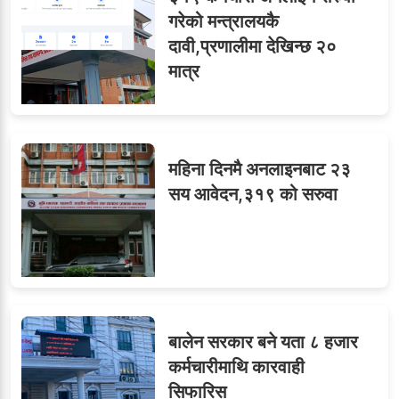
गरेको मन्त्रालयकै
दावी,प्रणालीमा देखिन्छ २०
मात्र
महिना दिनमै अनलाइनबाट २३
सय आवेदन,३१९ को सरुवा
बालेन सरकार बने यता ८ हजार
कर्मचारीमाथि कारवाही
सिफारिस