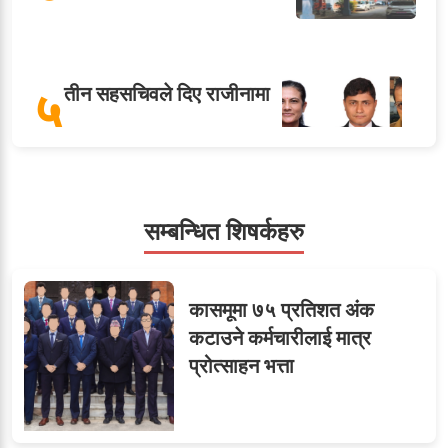
५
तीन सहसचिवले दिए राजीनामा
सहसचिवमा प्रथम भएका
सम्बन्धित शिषर्कहरु
६
विजयकुमार शर्माको लोकसेवा
टिप्स
कासमूमा ७५ प्रतिशत अंक
कटाउने कर्मचारीलाई मात्र
प्रोत्साहन भत्ता
ओएनएमका नाममा अत्याचार :
७
सब–इन्जिनियरहरुको गम्भीर
ध्यानाकर्षण