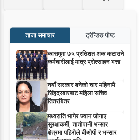
ताजा समाचार
ट्रेन्डिङ पोष्ट
कासमूमा ७५ प्रतिशत अंक कटाउने
कर्मचारीलाई मात्र प्रोत्साहन भत्ता
नयाँ सरकार बनेको चार महिनामै
सिंहदरबारबाट महिला सचिव
तितरबितर
मध्यराति भागेर ज्यान जोगाए
सुरक्षाकर्मी, तातोपानी भन्सार
क्षेत्रमा पहिरोले बीओपी र भन्सार