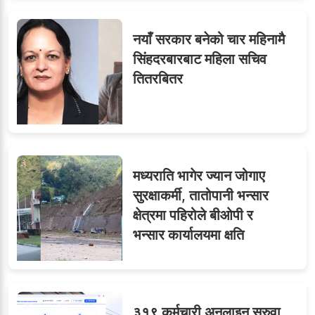
नयाँ सरकार बनेको चार महिनामै
८
जुनियरलाई दोहोरो जिम्मेवारी,
सिंहदरबारबाट महिला सचिव
मन्त्रालयभित्र असन्तुष्टि
तितरबितर
मन्त्रीको लावालस्कर,
कर्मचारीलाई सास्ती : ८५
९
मध्यराति भागेर ज्यान जोगाए
जनाको नास्ता, ७० जनाको
सुरक्षाकर्मी, तातोपानी भन्सार
डिनर, २०० जनाको खानाको
क्षेत्रमा पहिरोले बीओपी र
बिल कसले तिर्छ?
भन्सार कार्यालयमा क्षति
३१९ कर्मचारी अनलाइन सरुवा