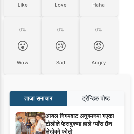
Like
Love
Haha
0%
0%
0%
😮
😢
😡
Wow
Sad
Angry
ताजा समाचार
ट्रेन्डिङ पोष्ट
आयल निगमबाट अनुगमनमा गएका
टोलीले फेसबुकमा हाले ग्याँस छैन
लेखेको फोटो