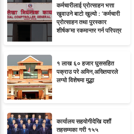
कर्मचारीलाई प्रोत्साहन भत्ता
ओएनएमका नाममा अत्याचार :
९
खुवाउने बाटो खुल्यो : ‘कर्मचारी
सब–इन्जिनियरहरुको गम्भीर
प्रोत्साहन तथा पुरस्कार
ध्यानाकर्षण
शीर्षक’मा रकमान्तर गर्न परिपत्र
१ लाख ६० हजार घुससहित
पक्राउ परे अमिन,अख्तियारले
लग्यो विशेषमा मुद्धा
कार्यालय सहयोगीदेखि दशौं
तहसम्मका गरी १५५