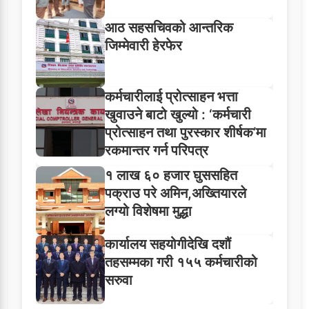
आठ सहसचिवको आन्तरिक
जिम्मेवारी हेरफेर
कर्मचारीलाई प्रोत्साहन भत्ता
खुवाउने बाटो खुल्यो : ‘कर्मचारी
प्रोत्साहन तथा पुरस्कार शीर्षक’मा
रकमान्तर गर्न परिपत्र
१ लाख ६० हजार घुससहित
पक्राउ परे अमिन,अख्तियारले
लग्यो विशेषमा मुद्धा
कार्यालय सहयोगीदेखि दशौं
तहसम्मका गरी १५५ कर्मचारीको
सरुवा