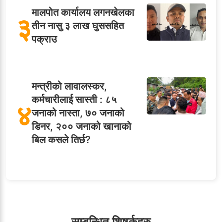
मालपोत कार्यालय लगनखेलका
३
तीन नासु ३ लाख घुससहित
पक्राउ
मन्त्रीको लावालस्कर,
कर्मचारीलाई सास्ती : ८५
४
जनाको नास्ता, ७० जनाको
डिनर, २०० जनाको खानाको
बिल कसले तिर्छ?
५
शाखा अधिकृतलाई सरकारी
सेवाबाटै बर्खास्त गर्ने तयारी
सम्बन्धित शिषर्कहरु