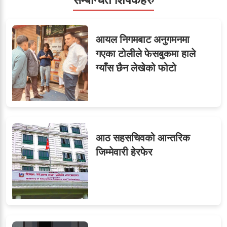
सहसचिवमा प्रथम भएका
६
आयल निगमबाट अनुगमनमा
विजयकुमार शर्माको लोकसेवा
गएका टोलीले फेसबुकमा हाले
टिप्स
ग्याँस छैन लेखेको फोटो
७
तीन सहसचिवले दिए राजीनामा
आठ सहसचिवको आन्तरिक
जिम्मेवारी हेरफेर
८
जुनियरलाई दोहोरो जिम्मेवारी,
मन्त्रालयभित्र असन्तुष्टि