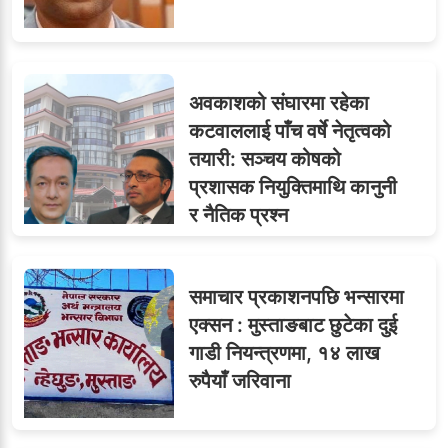
७
टिप्स
अवकाशको संघारमा रहेका
लगनखेल मालपोतका तीन नासु
८
कटवाललाई पाँच वर्षे नेतृत्वको
र दुई लेखापढी व्यवसायी ३ लाख
तयारी: सञ्चय कोषको
घुससहित पक्राउ
प्रशासक नियुक्तिमाथि कानुनी
र नैतिक प्रश्न
९
जुनियरलाई दोहोरो जिम्मेवारी,
समाचार प्रकाशनपछि भन्सारमा
मन्त्रालयभित्र असन्तुष्टि
एक्सन : मुस्ताङबाट छुटेका दुई
गाडी नियन्त्रणमा, १४ लाख
रुपैयाँ जरिवाना