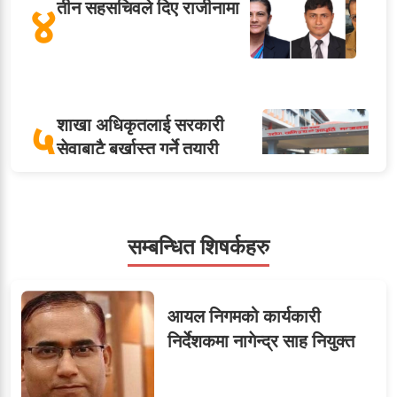
४
तीन सहसचिवले दिए राजीनामा
५
शाखा अधिकृतलाई सरकारी
सेवाबाटै बर्खास्त गर्ने तयारी
ओएनएमका नाममा अत्याचार :
सम्बन्धित शिषर्कहरु
६
सब–इन्जिनियरहरुको गम्भीर
ध्यानाकर्षण
आयल निगमको कार्यकारी
निर्देशकमा नागेन्द्र साह नियुक्त
सहसचिवमा प्रथम भएका
विजयकुमार शर्माको लोकसेवा