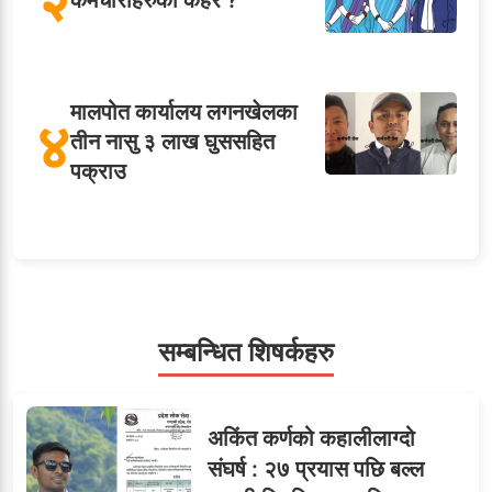
कर्मचारीहरुको कहर ?
मालपोत कार्यालय लगनखेलका
४
तीन नासु ३ लाख घुससहित
पक्राउ
५
शाखा अधिकृतलाई सरकारी
सेवाबाटै बर्खास्त गर्ने तयारी
सम्बन्धित शिषर्कहरु
सहसचिवमा प्रथम भएका
६
अकिंत कर्णको कहालीलाग्दो
विजयकुमार शर्माको लोकसेवा
संघर्ष : २७ प्रयास पछि बल्ल
टिप्स