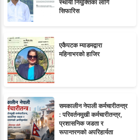
स्थायी नियुक्तिका लागि
सिफारिस
७
तीन सहसचिवले दिए राजीनामा
एकैपटक म्याडमद्वारा
महिनाभरको हाजिर
८
जुनियरलाई दोहोरो जिम्मेवारी,
मन्त्रालयभित्र असन्तुष्टि
समकालीन नेपाली कर्मचारीतन्त्र
ओएनएमका नाममा अत्याचार :
९
: परिवर्तनमुखी कर्मचारीतन्त्र,
सब–इन्जिनियरहरुको गम्भीर
प्रशासनिक जडता र
ध्यानाकर्षण
रूपान्तरणको अपरिहार्यता