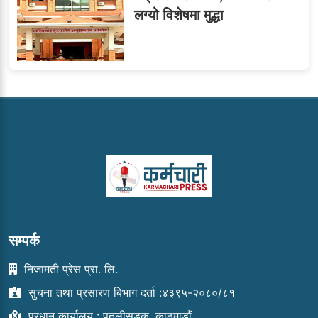
लग्यो विशेषमा मुद्धा
सम्पर्क
निजामती प्रेस प्रा. लि.
सुचना तथा प्रसारण बिभाग दर्ता :४३९५-२०८०/८१
प्रधान कार्यालय : पुतलीसडक, काठमाडौं