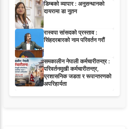
डिम्बको व्यापार : अनुसन्धानको
दायरामा डा नुतन
रास्वपा सांसदको प्रस्ताव :
सिंहदरबारको नाम परिवर्तन गरौं
समकालीन नेपाली कर्मचारीतन्त्र :
परिवर्तनमुखी कर्मचारीतन्त्र,
प्रशासनिक जडता र रूपान्तरणको
अपरिहार्यता