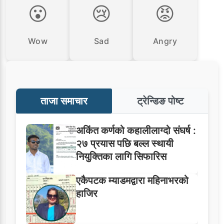
😮
😢
😡
Wow
Sad
Angry
ताजा समाचार
ट्रेन्डिङ पोष्ट
अकिंत कर्णको कहालीलाग्दो संघर्ष :
२७ प्रयास पछि बल्ल स्थायी
नियुक्तिका लागि सिफारिस
एकैपटक म्याडमद्वारा महिनाभरको
हाजिर