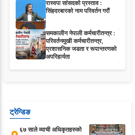
रास्वपा सांसदको प्रस्ताव :
सिंहदरबारको नाम परिवर्तन गरौं
समकालीन नेपाली कर्मचारीतन्त्र :
परिवर्तनमुखी कर्मचारीतन्त्र,
प्रशासनिक जडता र रूपान्तरणको
अपरिहार्यता
ट्रेन्डिङ
६७ साले व्याची अधिकृतहरुको