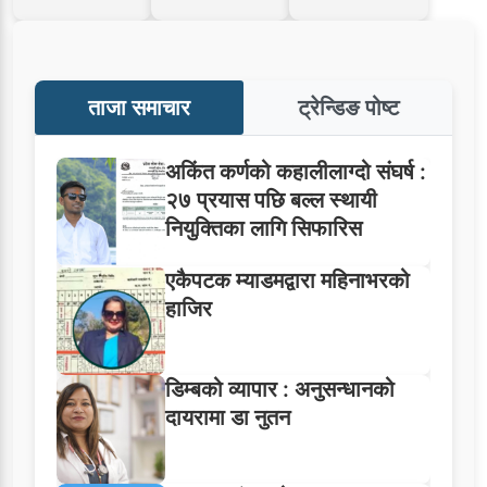
ताजा समाचार
ट्रेन्डिङ पोष्ट
अकिंत कर्णको कहालीलाग्दो संघर्ष :
२७ प्रयास पछि बल्ल स्थायी
नियुक्तिका लागि सिफारिस
एकैपटक म्याडमद्वारा महिनाभरको
हाजिर
डिम्बको व्यापार : अनुसन्धानको
दायरामा डा नुतन