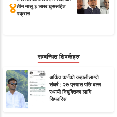
४
तीन नासु ३ लाख घुससहित
पक्राउ
५
शाखा अधिकृतलाई सरकारी
सेवाबाटै बर्खास्त गर्ने तयारी
सम्बन्धित शिषर्कहरु
सहसचिवमा प्रथम भएका
६
अकिंत कर्णको कहालीलाग्दो
विजयकुमार शर्माको लोकसेवा
संघर्ष : २७ प्रयास पछि बल्ल
टिप्स
स्थायी नियुक्तिका लागि
सिफारिस
तीन सहसचिवले दिए राजीनामा