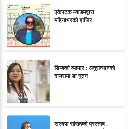
७
एकैपटक म्याडमद्वारा
महिनाभरको हाजिर
८
जुनियरलाई दोहोरो जिम्मेवारी,
मन्त्रालयभित्र असन्तुष्टि
डिम्बको व्यापार : अनुसन्धानको
ओएनएमका नाममा अत्याचार :
९
दायरामा डा नुतन
सब–इन्जिनियरहरुको गम्भीर
ध्यानाकर्षण
रास्वपा सांसदको प्रस्ताव :