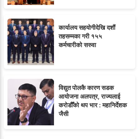
कार्यालय सहयोगीदेखि दशौं
ओएनएमका नाममा अत्याचार :
९
तहसम्मका गरी १५५
सब–इन्जिनियरहरुको गम्भीर
कर्मचारीको सरुवा
ध्यानाकर्षण
विद्युत पोलकै कारण सडक
आयोजना अलपत्र, राज्यलाई
करोडौँको थप भार : महानिर्देशक
जैसी