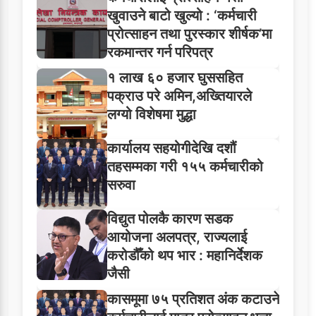
खुवाउने बाटो खुल्यो : ‘कर्मचारी
प्रोत्साहन तथा पुरस्कार शीर्षक’मा
रकमान्तर गर्न परिपत्र
१ लाख ६० हजार घुससहित
पक्राउ परे अमिन,अख्तियारले
लग्यो विशेषमा मुद्धा
कार्यालय सहयोगीदेखि दशौं
तहसम्मका गरी १५५ कर्मचारीको
सरुवा
विद्युत पोलकै कारण सडक
आयोजना अलपत्र, राज्यलाई
करोडौँको थप भार : महानिर्देशक
जैसी
कासमूमा ७५ प्रतिशत अंक कटाउने