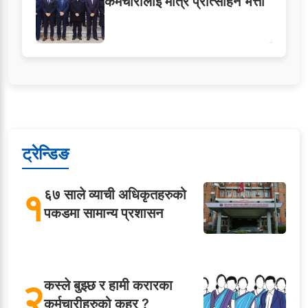
कर्मचारीलाई मात्र प्रोत्साहन भत्ता
ट्रेन्डिङ
१
६७ साले व्याची अधिकृतहरुको
पकडमा सामान्य प्रशासन
२
कस्ले बुझ्छ र हामी करारका
कर्मचारीहरुको कहर ?