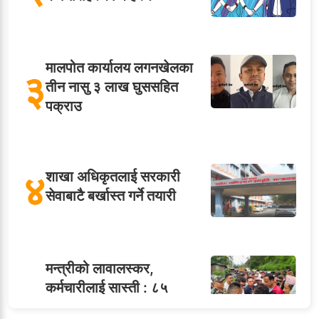
मालपोत कार्यालय लगनखेलका
३
तीन नासु ३ लाख घुससहित
पक्राउ
४
शाखा अधिकृतलाई सरकारी
सेवाबाटै बर्खास्त गर्ने तयारी
मन्त्रीको लावालस्कर,
कर्मचारीलाई सास्ती : ८५
५
जनाको नास्ता, ७० जनाको