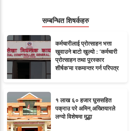
डिनर, २०० जनाको खानाको
बिल कसले तिर्छ?
सम्बन्धित शिषर्कहरु
सहसचिवमा प्रथम भएका
६
कर्मचारीलाई प्रोत्साहन भत्ता
विजयकुमार शर्माको लोकसेवा
खुवाउने बाटो खुल्यो : ‘कर्मचारी
टिप्स
प्रोत्साहन तथा पुरस्कार
शीर्षक’मा रकमान्तर गर्न परिपत्र
७
तीन सहसचिवले दिए राजीनामा
१ लाख ६० हजार घुससहित
पक्राउ परे अमिन,अख्तियारले
लग्यो विशेषमा मुद्धा
८
जुनियरलाई दोहोरो जिम्मेवारी,
मन्त्रालयभित्र असन्तुष्टि