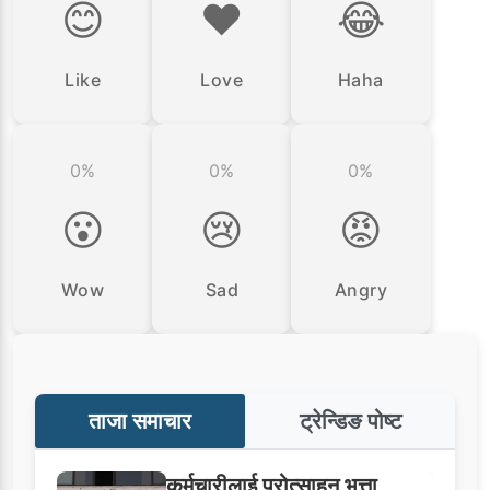
😊
❤️
😂
Like
Love
Haha
0%
0%
0%
😮
😢
😡
Wow
Sad
Angry
ताजा समाचार
ट्रेन्डिङ पोष्ट
कर्मचारीलाई प्रोत्साहन भत्ता