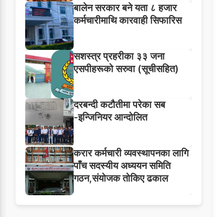
बालेन सरकार बने यता ८ हजार
कर्मचारीमाथि कारवाही सिफारिस
सशस्त्र प्रहरीका ३३ जना
एसपीहरूको सरुवा (सूचीसहित)
दरबन्दी कटौतीमा परेका सब
-इन्जिनियर आन्दोलित
करार कर्मचारी व्यवस्थापनका लागि
पाँच सदस्यीय अध्ययन समिति
गठन,संयोजक तोकिए ढकाल