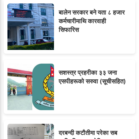
टिप्स
बालेन सरकार बने यता ८ हजार
कर्मचारीमाथि कारवाही
सिफारिस
ओएनएमका नाममा अत्याचार :
७
सब–इन्जिनियरहरुको गम्भीर
ध्यानाकर्षण
सशस्त्र प्रहरीका ३३ जना
८
जुनियरलाई दोहोरो जिम्मेवारी,
एसपीहरूको सरुवा (सूचीसहित)
मन्त्रालयभित्र असन्तुष्टि
लगनखेल मालपोतका तीन नासु
९
र दुई लेखापढी व्यवसायी ३ लाख
दरबन्दी कटौतीमा परेका सब
घुससहित पक्राउ