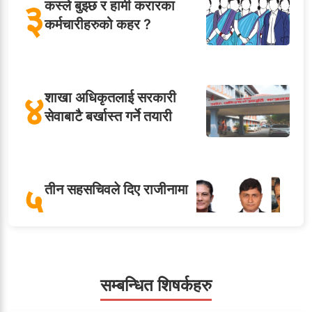
३
कस्ले बुझ्छ र हामी करारका
कर्मचारीहरुको कहर ?
४
शाखा अधिकृतलाई सरकारी
सेवाबाटै बर्खास्त गर्ने तयारी
५
तीन सहसचिवले दिए राजीनामा
सहसचिवमा प्रथम भएका
सम्बन्धित शिषर्कहरु
६
विजयकुमार शर्माको लोकसेवा