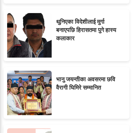
७
तीन सहसचिवले दिए राजीनामा
थुनिएका विदेशीलाई मुर्गा
बनाएपछि हिरासतमा पुगे हास्य
कलाकार
८
जुनियरलाई दोहोरो जिम्मेवारी,
मन्त्रालयभित्र असन्तुष्टि
भानु जयन्तीका अवसरमा छवि
ओएनएमका नाममा अत्याचार :
९
वैरागी घिमिरे सम्मानित
सब–इन्जिनियरहरुको गम्भीर
ध्यानाकर्षण