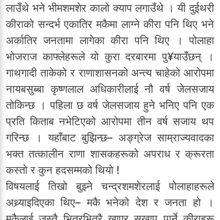
लाउँथे भने भीमशमशेर कालो क्याप लगाउँथे । यी दुईथरी
कीराको सन्दर्भ एकातिर मकैमा लाग्ने कीरा पनि थिए भने
अर्कातिर जनतामा लागेका कीरा पनि थिए । पोलाहा
भोजराज काफ्लेहरूले यो कुरा दरबारमा पु¥याउँछन् ।
गाथगादी ताकेको र राणाशासनको अन्त्य चाहेको आरोपमा
नायबसुब्बा कृष्णलाल अधिकारीलाई नौ वर्ष जेलसजाय
तोकिन्छ । पहिला छ वर्ष जेलसजाय हुने भनिए पनि एक
प्रति किताब नभेटिएको आरोपमा तीन वर्ष सजाय थप
गरिन्छ । यहाँबाट बुझिन्छ– अङ्ग्रेज साम्राज्यवादका
भक्त तत्कालीन राणा शासकहरूको अपराध र क्रूरता
कस्तो र कुन हदसम्मको थियो !
विषयलाई तिखो बुझ्ने चन्द्रशमशेरलाई पोलाहाहरूले
अथ्र्याइदिएका थिए– मकै भनेको देश र जनता हो ।
मकैलाई जस्तै भित्रभित्रै खाएर सखाप पार्ने कीराहरू