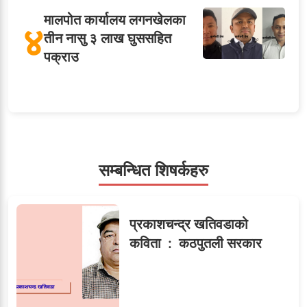
मालपोत कार्यालय लगनखेलका
४
तीन नासु ३ लाख घुससहित
पक्राउ
५
शाखा अधिकृतलाई सरकारी
सेवाबाटै बर्खास्त गर्ने तयारी
सम्बन्धित शिषर्कहरु
सहसचिवमा प्रथम भएका
६
प्रकाशचन्द्र खतिवडाको
विजयकुमार शर्माको लोकसेवा
कविता : कठपुतली सरकार
टिप्स