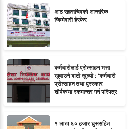
७
आठ सहसचिवको आन्तरिक
जिम्मेवारी हेरफेर
८
जुनियरलाई दोहोरो जिम्मेवारी,
मन्त्रालयभित्र असन्तुष्टि
कर्मचारीलाई प्रोत्साहन भत्ता
ओएनएमका नाममा अत्याचार :
९
खुवाउने बाटो खुल्यो : ‘कर्मचारी
सब–इन्जिनियरहरुको गम्भीर
प्रोत्साहन तथा पुरस्कार
ध्यानाकर्षण
शीर्षक’मा रकमान्तर गर्न परिपत्र
१ लाख ६० हजार घुससहित