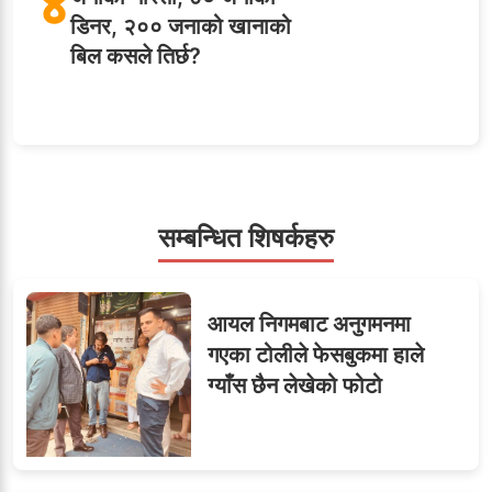
४
डिनर, २०० जनाको खानाको
बिल कसले तिर्छ?
५
शाखा अधिकृतलाई सरकारी
सेवाबाटै बर्खास्त गर्ने तयारी
सम्बन्धित शिषर्कहरु
सहसचिवमा प्रथम भएका
६
आयल निगमबाट अनुगमनमा
विजयकुमार शर्माको लोकसेवा
गएका टोलीले फेसबुकमा हाले
टिप्स
ग्याँस छैन लेखेको फोटो
तीन सहसचिवले दिए राजीनामा