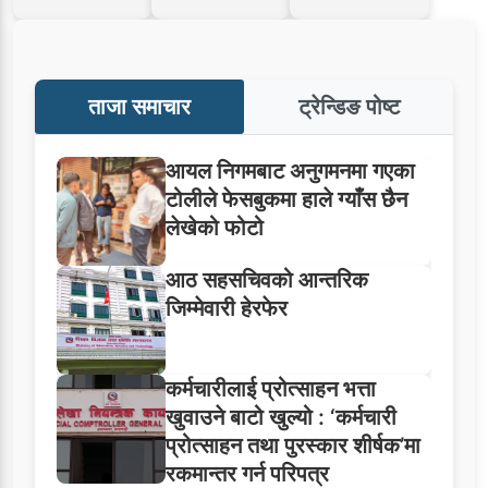
ताजा समाचार
ट्रेन्डिङ पोष्ट
आयल निगमबाट अनुगमनमा गएका
टोलीले फेसबुकमा हाले ग्याँस छैन
लेखेको फोटो
आठ सहसचिवको आन्तरिक
जिम्मेवारी हेरफेर
कर्मचारीलाई प्रोत्साहन भत्ता
खुवाउने बाटो खुल्यो : ‘कर्मचारी
प्रोत्साहन तथा पुरस्कार शीर्षक’मा
रकमान्तर गर्न परिपत्र