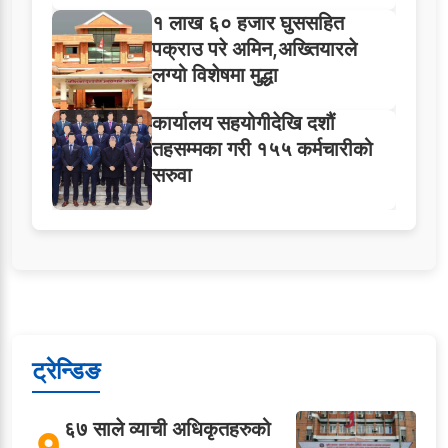
१ लाख ६० हजार घुससहित
पक्राउ परे अमिन,अख्तियारले
लग्यो विशेषमा मुद्धा
कार्यालय सहयोगीदेखि दशौं
तहसम्मका गरी १५५ कर्मचारीको
सरुवा
ट्रेन्डिङ
६७ साले व्याची अधिकृतहरुको