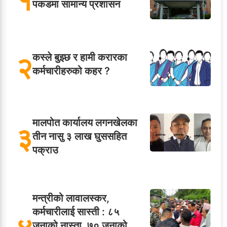
१
पकडमा सामान्य प्रशासन
२
कस्ले बुझ्छ र हामी करारका
कर्मचारीहरुको कहर ?
मालपोत कार्यालय लगनखेलका
३
तीन नासु ३ लाख घुससहित
पक्राउ
मन्त्रीको लावालस्कर,
कर्मचारीलाई सास्ती : ८५
जनाको नास्ता, ७० जनाको