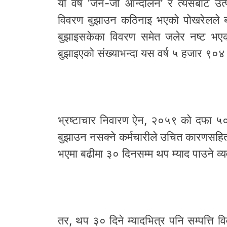
यो वर्ष ‘जेन-जी आन्दोलन’ र त्यसबाट उत
विवरण बुझाउन कठिनाइ भएको पोखरेलले बता
बुझाइसकेका विवरण समेत जलेर नष्ट भएको
बुझाइएको संख्याभन्दा यस वर्ष ५ हजार ९
भ्रष्टाचार निवारण ऐन, २०५९ को दफा ५
बुझाउन नसक्ने कर्मचारीले उचित कारणसहित 
भएमा बढीमा ३० दिनसम्म थप म्याद पाउने व्
तर, थप ३० दिने म्यादभित्र पनि सम्पत्ति