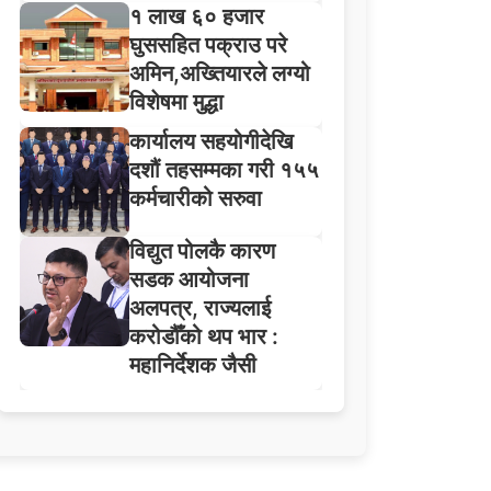
१ लाख ६० हजार
घुससहित पक्राउ परे
अमिन,अख्तियारले लग्यो
विशेषमा मुद्धा
कार्यालय सहयोगीदेखि
दशौं तहसम्मका गरी १५५
कर्मचारीको सरुवा
विद्युत पोलकै कारण
सडक आयोजना
अलपत्र, राज्यलाई
करोडौँको थप भार :
महानिर्देशक जैसी