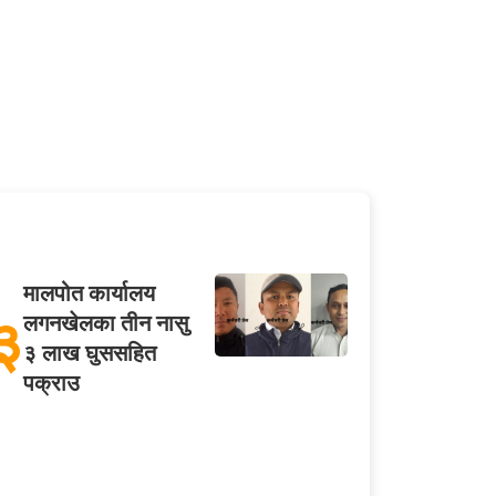
मालपोत कार्यालय
३
लगनखेलका तीन नासु
३ लाख घुससहित
पक्राउ