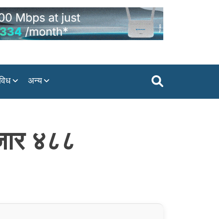
विध
अन्य
हजार ४८८