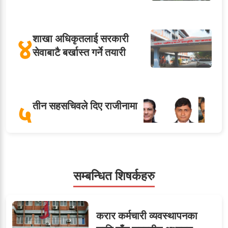
४
शाखा अधिकृतलाई सरकारी
सेवाबाटै बर्खास्त गर्ने तयारी
५
तीन सहसचिवले दिए राजीनामा
ओएनएमका नाममा अत्याचार :
सम्बन्धित शिषर्कहरु
६
सब–इन्जिनियरहरुको गम्भीर
ध्यानाकर्षण
करार कर्मचारी व्यवस्थापनका