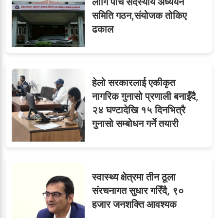
लागि पाँच सदस्यीय अध्ययन
समिति गठन,संयोजक तोकिए
सहसचिवमा प्रथम भएका
७
ढकाल
विजयकुमार शर्माको लोकसेवा
टिप्स
हेलो सरकारलाई एकीकृत
८
जुनियरलाई दोहोरो जिम्मेवारी,
नागरिक गुनासो प्रणाली बनाइँदै,
मन्त्रालयभित्र असन्तुष्टि
२४ घण्टादेखि १५ दिनभित्रै
गुनासो सम्बोधन गर्ने तयारी
लगनखेल मालपोतका तीन नासु
९
र दुई लेखापढी व्यवसायी ३ लाख
स्वास्थ्य क्षेत्रमा तीन ठूला
घुससहित पक्राउ
संरचनागत सुधार गरिँदै, ९०
हजार जनशक्ति आवश्यक