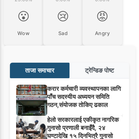
😮
😢
😡
Wow
Sad
Angry
ताजा समाचार
ट्रेन्डिङ पोष्ट
करार कर्मचारी व्यवस्थापनका लागि
पाँच सदस्यीय अध्ययन समिति
गठन,संयोजक तोकिए ढकाल
हेलो सरकारलाई एकीकृत नागरिक
गुनासो प्रणाली बनाइँदै, २४
घण्टादेखि १५ दिनभित्रै गुनासो