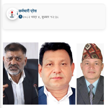
कर्मचारी प्रेस
२०८२ भाद्र ४, बुधबार १२:३८