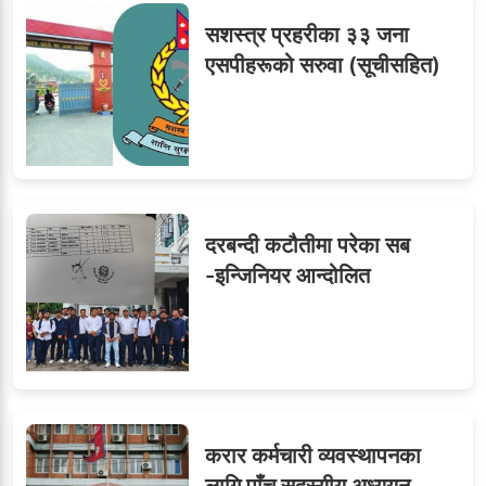
९
र दुई लेखापढी व्यवसायी ३ लाख
सशस्त्र प्रहरीका ३३ जना
घुससहित पक्राउ
एसपीहरूको सरुवा (सूचीसहित)
दरबन्दी कटौतीमा परेका सब
-इन्जिनियर आन्दोलित
करार कर्मचारी व्यवस्थापनका
लागि पाँच सदस्यीय अध्ययन