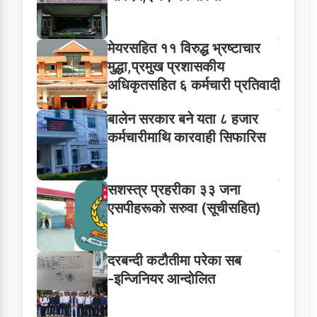
मेयरसहित ११ विरुद्ध भ्रष्टाचार
मुद्धा,प्रमुख प्रशासकीय
अधिकृतसहित ६ कर्मचारी प्रतिवादी
बालेन सरकार बने यता ८ हजार
कर्मचारीमाथि कारवाही सिफारिस
सशस्त्र प्रहरीका ३३ जना
एसपीहरूको सरुवा (सूचीसहित)
दरबन्दी कटौतीमा परेका सब
-इन्जिनियर आन्दोलित