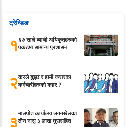
ट्रेन्डिङ
१
६७ साले व्याची अधिकृतहरुको
पकडमा सामान्य प्रशासन
२
कस्ले बुझ्छ र हामी करारका
कर्मचारीहरुको कहर ?
मालपोत कार्यालय लगनखेलका
३
तीन नासु ३ लाख घुससहित