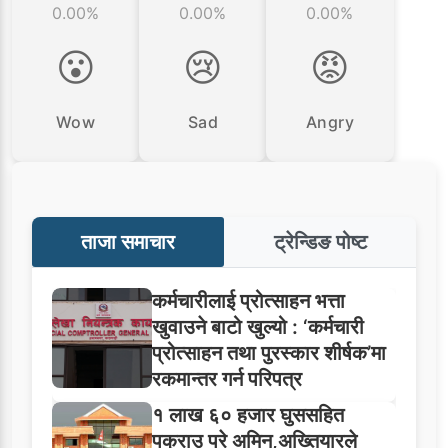
0.00%
0.00%
0.00%
😮
😢
😡
Wow
Sad
Angry
ताजा समाचार
ट्रेन्डिङ पोष्ट
कर्मचारीलाई प्रोत्साहन भत्ता
खुवाउने बाटो खुल्यो : ‘कर्मचारी
प्रोत्साहन तथा पुरस्कार शीर्षक’मा
रकमान्तर गर्न परिपत्र
१ लाख ६० हजार घुससहित
पक्राउ परे अमिन,अख्तियारले