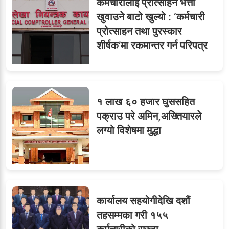
६
कर्मचारीलाई प्रोत्साहन भत्ता
विजयकुमार शर्माको लोकसेवा
खुवाउने बाटो खुल्यो : ‘कर्मचारी
टिप्स
प्रोत्साहन तथा पुरस्कार
शीर्षक’मा रकमान्तर गर्न परिपत्र
७
तीन सहसचिवले दिए राजीनामा
१ लाख ६० हजार घुससहित
पक्राउ परे अमिन,अख्तियारले
लग्यो विशेषमा मुद्धा
८
जुनियरलाई दोहोरो जिम्मेवारी,
मन्त्रालयभित्र असन्तुष्टि
कार्यालय सहयोगीदेखि दशौं
ओएनएमका नाममा अत्याचार :
९
तहसम्मका गरी १५५
सब–इन्जिनियरहरुको गम्भीर