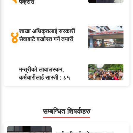
पक्राउ
४
शाखा अधिकृतलाई सरकारी
सेवाबाटै बर्खास्त गर्ने तयारी
मन्त्रीको लावालस्कर,
कर्मचारीलाई सास्ती : ८५
५
जनाको नास्ता, ७० जनाको
डिनर, २०० जनाको खानाको
बिल कसले तिर्छ?
सम्बन्धित शिषर्कहरु
सहसचिवमा प्रथम भएका