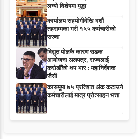
लग्यो विशेषमा मुद्धा
कार्यालय सहयोगीदेखि दशौं
तहसम्मका गरी १५५ कर्मचारीको
सरुवा
विद्युत पोलकै कारण सडक
आयोजना अलपत्र, राज्यलाई
करोडौँको थप भार : महानिर्देशक
जैसी
कासमूमा ७५ प्रतिशत अंक कटाउने
कर्मचारीलाई मात्र प्रोत्साहन भत्ता