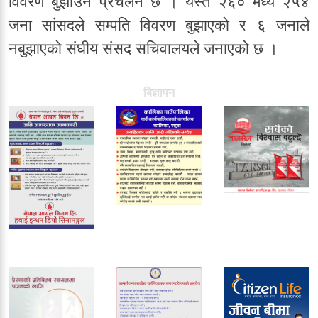
विवरण बुझाउने प्रचलन छ । यस्तै २६० मध्ये २५४
जना सांसदले सम्पति विवरण बुझाएको र ६ जनाले
नबुझाएको संघीय संसद सचिवालयले जनाएको छ ।
बिज्ञापन