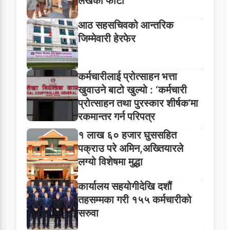
लेखेको फोटो
आठ सहसचिवको आन्तरिक
जिम्मेवारी हेरफेर
कर्मचारीलाई प्रोत्साहन भत्ता
खुवाउने बाटो खुल्यो : ‘कर्मचारी
प्रोत्साहन तथा पुरस्कार शीर्षक’मा
रकमान्तर गर्न परिपत्र
१ लाख ६० हजार घुससहित
पक्राउ परे अमिन,अख्तियारले
लग्यो विशेषमा मुद्धा
कार्यालय सहयोगीदेखि दशौं
तहसम्मका गरी १५५ कर्मचारीको
सरुवा