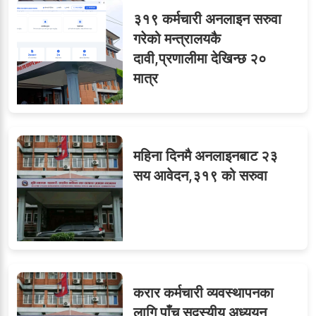
३१९ कर्मचारी अनलाइन सरुवा
ओएनएमका नाममा अत्याचार :
९
गरेको मन्त्रालयकै
सब–इन्जिनियरहरुको गम्भीर
दावी,प्रणालीमा देखिन्छ २०
ध्यानाकर्षण
मात्र
महिना दिनमै अनलाइनबाट २३
सय आवेदन,३१९ को सरुवा
करार कर्मचारी व्यवस्थापनका
लागि पाँच सदस्यीय अध्ययन