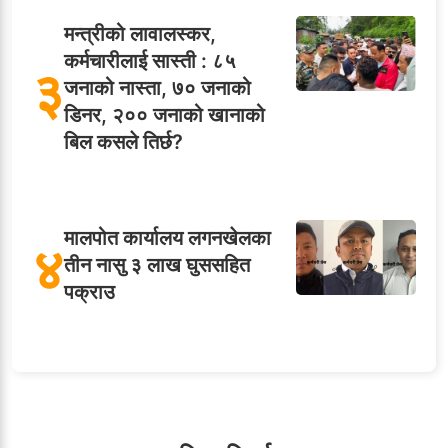
मन्त्रीको लावालस्कर,
कर्मचारीलाई सास्ती : ८५
३
जनाको नास्ता, ७० जनाको
डिनर, २०० जनाको खानाको
बिल कसले तिर्छ?
मालपोत कार्यालय लगनखेलका
४
तीन नासु ३ लाख घुससहित
पक्राउ
५
शाखा अधिकृतलाई सरकारी
सेवाबाटै बर्खास्त गर्ने तयारी