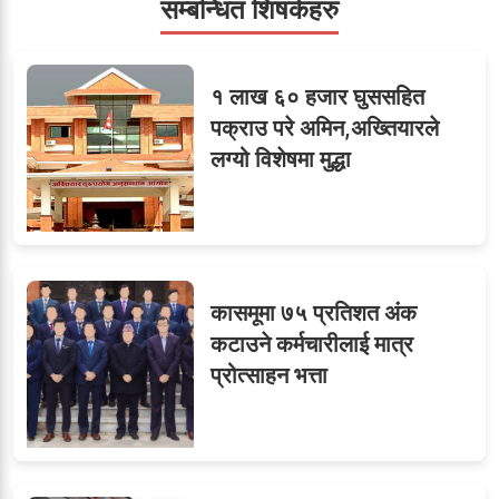
सम्बन्धित शिषर्कहरु
सहसचिवमा प्रथम भएका
६
१ लाख ६० हजार घुससहित
विजयकुमार शर्माको लोकसेवा
पक्राउ परे अमिन,अख्तियारले
टिप्स
लग्यो विशेषमा मुद्धा
७
तीन सहसचिवले दिए राजीनामा
कासमूमा ७५ प्रतिशत अंक
कटाउने कर्मचारीलाई मात्र
प्रोत्साहन भत्ता
८
जुनियरलाई दोहोरो जिम्मेवारी,
मन्त्रालयभित्र असन्तुष्टि