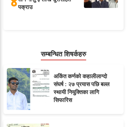
४
पक्राउ
५
शाखा अधिकृतलाई सरकारी
सेवाबाटै बर्खास्त गर्ने तयारी
सम्बन्धित शिषर्कहरु
सहसचिवमा प्रथम भएका
६
अकिंत कर्णको कहालीलाग्दो
विजयकुमार शर्माको लोकसेवा
संघर्ष : २७ प्रयास पछि बल्ल
टिप्स
स्थायी नियुक्तिका लागि
सिफारिस
७
तीन सहसचिवले दिए राजीनामा