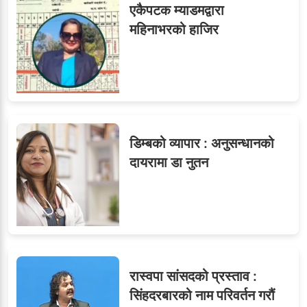
एकैपटक म्याडमद्वारा
महिनाभरको हाजिर
८
जुनियरलाई दोहोरो जिम्मेवारी,
मन्त्रालयभित्र असन्तुष्टि
डिम्बको व्यापार : अनुसन्धानको
ओएनएमका नाममा अत्याचार :
९
दायरामा डा नुतन
सब–इन्जिनियरहरुको गम्भीर
ध्यानाकर्षण
रास्वपा सांसदको प्रस्ताव :
सिंहदरबारको नाम परिवर्तन गरौं