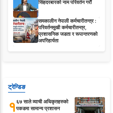
सिंहदरबारको नाम परिवर्तन गरौं
समकालीन नेपाली कर्मचारीतन्त्र :
परिवर्तनमुखी कर्मचारीतन्त्र,
प्रशासनिक जडता र रूपान्तरणको
अपरिहार्यता
ट्रेन्डिङ
१
६७ साले व्याची अधिकृतहरुको
पकडमा सामान्य प्रशासन