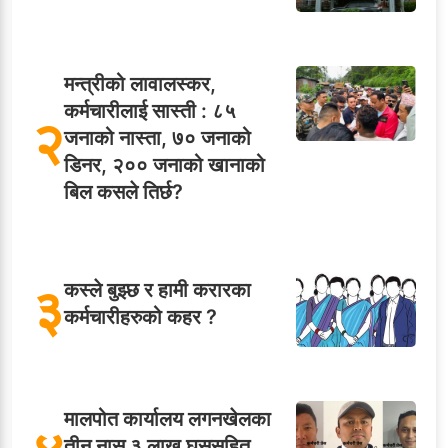
मन्त्रीको लावालस्कर,
कर्मचारीलाई सास्ती : ८५
२
जनाको नास्ता, ७० जनाको
डिनर, २०० जनाको खानाको
बिल कसले तिर्छ?
३
कस्ले बुझ्छ र हामी करारका
कर्मचारीहरुको कहर ?
मालपोत कार्यालय लगनखेलका
तीन नासु ३ लाख घुससहित