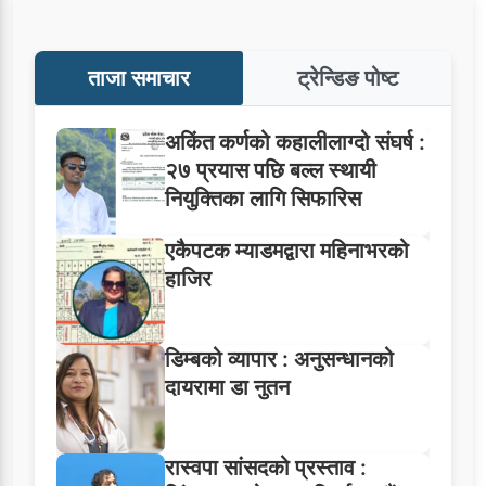
ताजा समाचार
ट्रेन्डिङ पोष्ट
अकिंत कर्णको कहालीलाग्दो संघर्ष :
२७ प्रयास पछि बल्ल स्थायी
नियुक्तिका लागि सिफारिस
एकैपटक म्याडमद्वारा महिनाभरको
हाजिर
डिम्बको व्यापार : अनुसन्धानको
दायरामा डा नुतन
रास्वपा सांसदको प्रस्ताव :