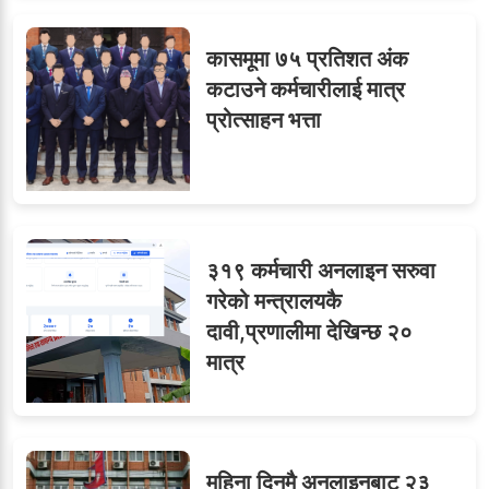
७
कासमूमा ७५ प्रतिशत अंक
कटाउने कर्मचारीलाई मात्र
प्रोत्साहन भत्ता
८
जुनियरलाई दोहोरो जिम्मेवारी,
मन्त्रालयभित्र असन्तुष्टि
३१९ कर्मचारी अनलाइन सरुवा
ओएनएमका नाममा अत्याचार :
९
गरेको मन्त्रालयकै
सब–इन्जिनियरहरुको गम्भीर
दावी,प्रणालीमा देखिन्छ २०
ध्यानाकर्षण
मात्र
महिना दिनमै अनलाइनबाट २३