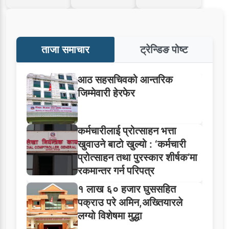
ताजा समाचार
ट्रेन्डिङ पोष्ट
आठ सहसचिवको आन्तरिक
जिम्मेवारी हेरफेर
कर्मचारीलाई प्रोत्साहन भत्ता
खुवाउने बाटो खुल्यो : ‘कर्मचारी
प्रोत्साहन तथा पुरस्कार शीर्षक’मा
रकमान्तर गर्न परिपत्र
१ लाख ६० हजार घुससहित
पक्राउ परे अमिन,अख्तियारले
लग्यो विशेषमा मुद्धा