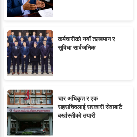
कर्मचारीको नयाँ तलबमान र
सुविधा सार्वजनिक
चार अधिकृत र एक
सहसचिवलाई सरकारी सेवाबाटै
बर्खास्तीको तयारी