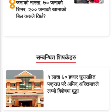
४
जनाको नास्ता, ७० जनाको
डिनर, २०० जनाको खानाको
बिल कसले तिर्छ?
५
शाखा अधिकृतलाई सरकारी
सेवाबाटै बर्खास्त गर्ने तयारी
सम्बन्धित शिषर्कहरु
सहसचिवमा प्रथम भएका
६
१ लाख ६० हजार घुससहित
विजयकुमार शर्माको लोकसेवा
पक्राउ परे अमिन,अख्तियारले
टिप्स
लग्यो विशेषमा मुद्धा
तीन सहसचिवले दिए राजीनामा