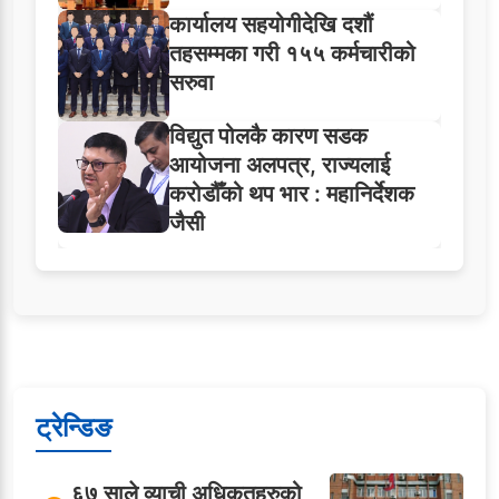
कार्यालय सहयोगीदेखि दशौं
तहसम्मका गरी १५५ कर्मचारीको
सरुवा
विद्युत पोलकै कारण सडक
आयोजना अलपत्र, राज्यलाई
करोडौँको थप भार : महानिर्देशक
जैसी
ट्रेन्डिङ
६७ साले व्याची अधिकृतहरुको