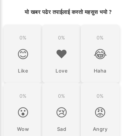
यो खबर पढेर तपाईलाई कस्तो महसुस भयो ?
0%
0%
0%
😊
❤️
😂
Like
Love
Haha
0%
0%
0%
😮
😢
😡
Wow
Sad
Angry