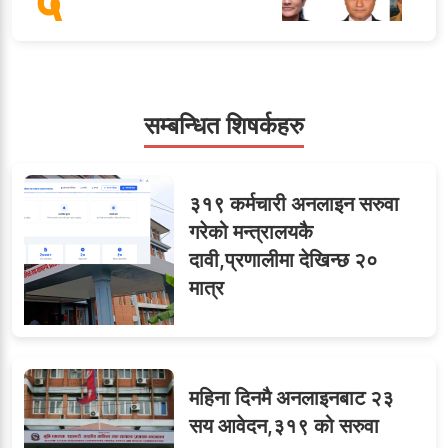
५
सहसचिवमा प्रथम भएका
सम्बन्धित शिषर्कहरु
६
विजयकुमार शर्माको लोकसेवा
टिप्स
३१९ कर्मचारी अनलाइन सरुवा
गरेको मन्त्रालयकै
दावी,प्रणालीमा देखिन्छ २०
ओएनएमका नाममा अत्याचार :
७
मात्र
सब–इन्जिनियरहरुको गम्भीर
ध्यानाकर्षण
महिना दिनमै अनलाइनबाट २३
८
जुनियरलाई दोहोरो जिम्मेवारी,
सय आवेदन,३१९ को सरुवा
मन्त्रालयभित्र असन्तुष्टि