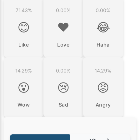
71.43%
0.00%
0.00%
😊
❤️
😂
Like
Love
Haha
14.29%
0.00%
14.29%
😮
😢
😡
Wow
Sad
Angry