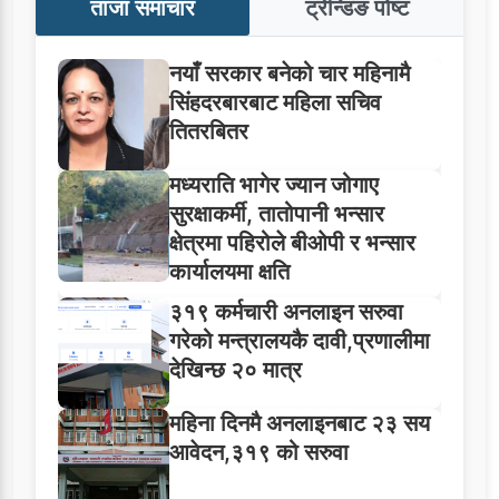
ताजा समाचार
ट्रेन्डिङ पोष्ट
नयाँ सरकार बनेको चार महिनामै
सिंहदरबारबाट महिला सचिव
तितरबितर
मध्यराति भागेर ज्यान जोगाए
सुरक्षाकर्मी, तातोपानी भन्सार
क्षेत्रमा पहिरोले बीओपी र भन्सार
कार्यालयमा क्षति
३१९ कर्मचारी अनलाइन सरुवा
गरेको मन्त्रालयकै दावी,प्रणालीमा
देखिन्छ २० मात्र
महिना दिनमै अनलाइनबाट २३ सय
आवेदन,३१९ को सरुवा