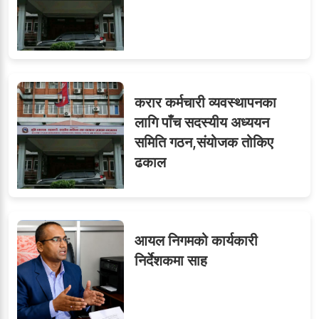
मन्त्रीको लावालस्कर,
कर्मचारीलाई सास्ती : ८५
९
करार कर्मचारी व्यवस्थापनका
जनाको नास्ता, ७० जनाको
लागि पाँच सदस्यीय अध्ययन
डिनर, २०० जनाको खानाको
समिति गठन,संयोजक तोकिए
बिल कसले तिर्छ?
ढकाल
आयल निगमको कार्यकारी
निर्देशकमा साह