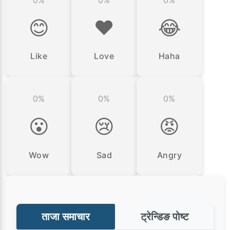
😊
❤️
😂
Like
Love
Haha
0%
0%
0%
😮
😢
😡
Wow
Sad
Angry
ताजा समाचार
ट्रेन्डिङ पोष्ट