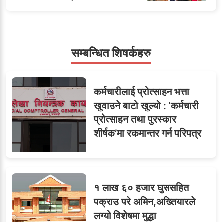
५
जनाको नास्ता, ७० जनाको
डिनर, २०० जनाको खानाको
बिल कसले तिर्छ?
सम्बन्धित शिषर्कहरु
सहसचिवमा प्रथम भएका
६
कर्मचारीलाई प्रोत्साहन भत्ता
विजयकुमार शर्माको लोकसेवा
खुवाउने बाटो खुल्यो : ‘कर्मचारी
टिप्स
प्रोत्साहन तथा पुरस्कार
शीर्षक’मा रकमान्तर गर्न परिपत्र
७
तीन सहसचिवले दिए राजीनामा
१ लाख ६० हजार घुससहित
पक्राउ परे अमिन,अख्तियारले
लग्यो विशेषमा मुद्धा