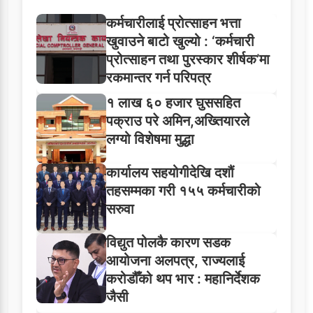
कर्मचारीलाई प्रोत्साहन भत्ता
खुवाउने बाटो खुल्यो : ‘कर्मचारी
प्रोत्साहन तथा पुरस्कार शीर्षक’मा
रकमान्तर गर्न परिपत्र
१ लाख ६० हजार घुससहित
पक्राउ परे अमिन,अख्तियारले
लग्यो विशेषमा मुद्धा
कार्यालय सहयोगीदेखि दशौं
तहसम्मका गरी १५५ कर्मचारीको
सरुवा
विद्युत पोलकै कारण सडक
आयोजना अलपत्र, राज्यलाई
करोडौँको थप भार : महानिर्देशक
जैसी