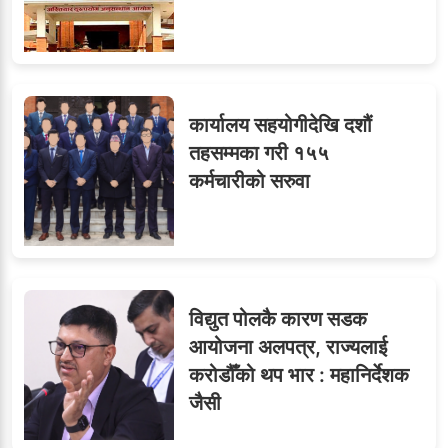
८
जुनियरलाई दोहोरो जिम्मेवारी,
मन्त्रालयभित्र असन्तुष्टि
कार्यालय सहयोगीदेखि दशौं
ओएनएमका नाममा अत्याचार :
९
तहसम्मका गरी १५५
सब–इन्जिनियरहरुको गम्भीर
कर्मचारीको सरुवा
ध्यानाकर्षण
विद्युत पोलकै कारण सडक
आयोजना अलपत्र, राज्यलाई
करोडौँको थप भार : महानिर्देशक
जैसी