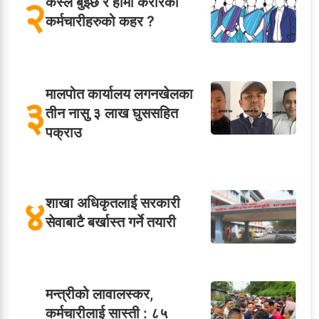
२
कस्ले बुझ्छ र हामी करारका
कर्मचारीहरुको कहर ?
मालपोत कार्यालय लगनखेलका
३
तीन नासु ३ लाख घुससहित
पक्राउ
४
शाखा अधिकृतलाई सरकारी
सेवाबाटै बर्खास्त गर्ने तयारी
मन्त्रीको लावालस्कर,
कर्मचारीलाई सास्ती : ८५