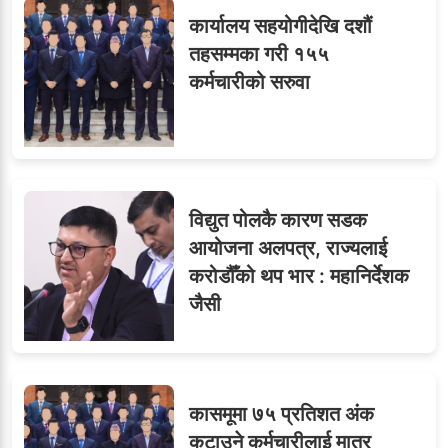
कार्यालय सहयोगीदेखि दशौं
ओएनएमका नाममा अत्याचार :
९
तहसम्मका गरी १५५
सब–इन्जिनियरहरुको गम्भीर
कर्मचारीको सरुवा
ध्यानाकर्षण
विद्युत पोलकै कारण सडक
आयोजना अलपत्र, राज्यलाई
करोडौँको थप भार : महानिर्देशक
जैसी
कासमूमा ७५ प्रतिशत अंक
कटाउने कर्मचारीलाई मात्र