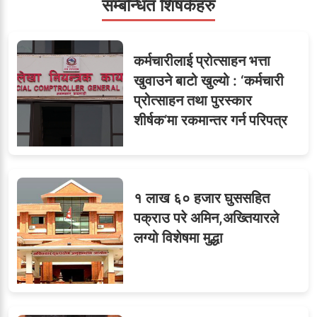
सम्बन्धित शिषर्कहरु
सहसचिवमा प्रथम भएका
६
कर्मचारीलाई प्रोत्साहन भत्ता
विजयकुमार शर्माको लोकसेवा
खुवाउने बाटो खुल्यो : ‘कर्मचारी
टिप्स
प्रोत्साहन तथा पुरस्कार
शीर्षक’मा रकमान्तर गर्न परिपत्र
७
तीन सहसचिवले दिए राजीनामा
१ लाख ६० हजार घुससहित
पक्राउ परे अमिन,अख्तियारले
लग्यो विशेषमा मुद्धा
८
जुनियरलाई दोहोरो जिम्मेवारी,
मन्त्रालयभित्र असन्तुष्टि