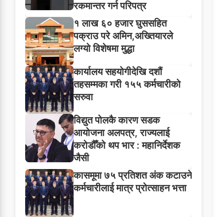
रकमान्तर गर्न परिपत्र
१ लाख ६० हजार घुससहित
पक्राउ परे अमिन,अख्तियारले
लग्यो विशेषमा मुद्धा
कार्यालय सहयोगीदेखि दशौं
तहसम्मका गरी १५५ कर्मचारीको
सरुवा
विद्युत पोलकै कारण सडक
आयोजना अलपत्र, राज्यलाई
करोडौँको थप भार : महानिर्देशक
जैसी
कासमूमा ७५ प्रतिशत अंक कटाउने
कर्मचारीलाई मात्र प्रोत्साहन भत्ता