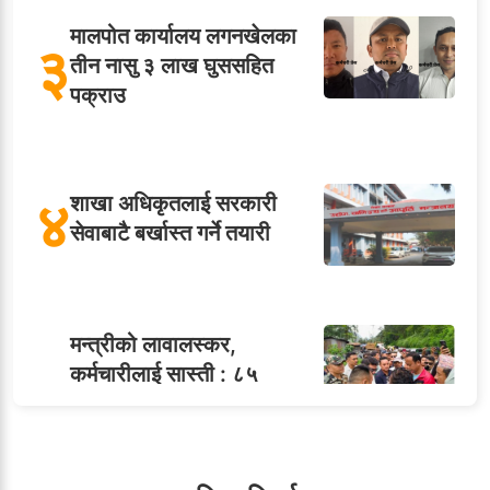
मालपोत कार्यालय लगनखेलका
३
तीन नासु ३ लाख घुससहित
पक्राउ
४
शाखा अधिकृतलाई सरकारी
सेवाबाटै बर्खास्त गर्ने तयारी
मन्त्रीको लावालस्कर,
कर्मचारीलाई सास्ती : ८५
५
जनाको नास्ता, ७० जनाको
डिनर, २०० जनाको खानाको
बिल कसले तिर्छ?