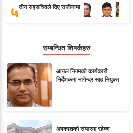
५
तीन सहसचिवले दिए राजीनामा
सहसचिवमा प्रथम भएका
सम्बन्धित शिषर्कहरु
६
विजयकुमार शर्माको लोकसेवा
टिप्स
आयल निगमको कार्यकारी
निर्देशकमा नागेन्द्र साह नियुक्त
ओएनएमका नाममा अत्याचार :
७
सब–इन्जिनियरहरुको गम्भीर
ध्यानाकर्षण
अवकाशको संघारमा रहेका