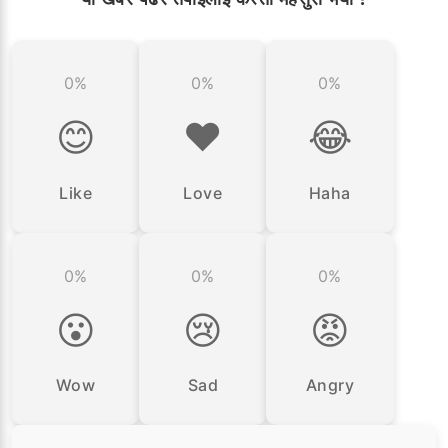
0%
0%
0%
😊
❤️
😂
Like
Love
Haha
0%
0%
0%
😮
😢
😡
Wow
Sad
Angry