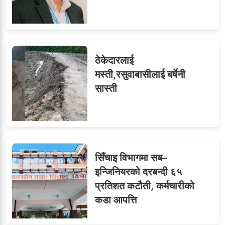
ठेकेदारलाई
मस्ती,रसुवाबासीलाई बर्षेनी
सास्ती
सिँचाइ विभागमा सब–
इन्जिनियरको दरबन्दी ६५
प्रतिशत कटौती, कर्मचारीको
कडा आपत्ति