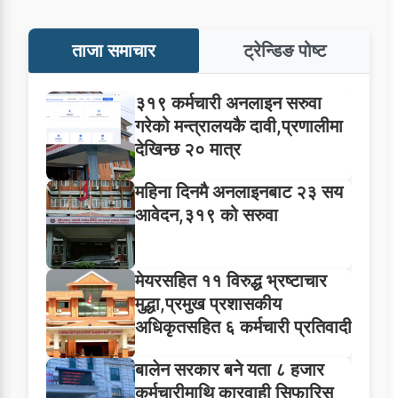
ताजा समाचार
ट्रेन्डिङ पोष्ट
३१९ कर्मचारी अनलाइन सरुवा
गरेको मन्त्रालयकै दावी,प्रणालीमा
देखिन्छ २० मात्र
महिना दिनमै अनलाइनबाट २३ सय
आवेदन,३१९ को सरुवा
मेयरसहित ११ विरुद्ध भ्रष्टाचार
मुद्धा,प्रमुख प्रशासकीय
अधिकृतसहित ६ कर्मचारी प्रतिवादी
बालेन सरकार बने यता ८ हजार
कर्मचारीमाथि कारवाही सिफारिस