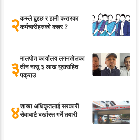
२
कस्ले बुझ्छ र हामी करारका
कर्मचारीहरुको कहर ?
मालपोत कार्यालय लगनखेलका
३
तीन नासु ३ लाख घुससहित
पक्राउ
४
शाखा अधिकृतलाई सरकारी
सेवाबाटै बर्खास्त गर्ने तयारी