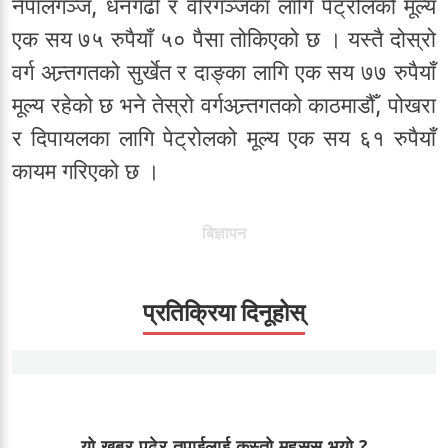
नेपालगञ्ज, धनगढी र वीरगञ्जका लागि पेट्रोलको मूल्य
एक सय ७५ रुपैयाँ ५० पैसा तोकिएको छ । यस्तै दोस्रो
वर्ग अन्र्तगतको सुर्खेत र दाङ्का लागि एक सय ७७ रुपैयाँ
मूल्य रहेको छ भने तेस्रो वर्गअन्र्तगतको काठमाडौँ, पोखरा
र दिपायलका लागि पेट्रोलको मूल्य एक सय ६१ रुपैयाँ
कायम गरिएको छ ।
बिज्ञापन
प्रतिक्रिया दिनूहोस्
यो खबर पढेर तपाईलाई कस्तो महसुस भयो ?