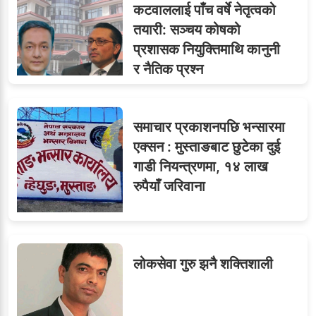
८
जुनियरलाई दोहोरो जिम्मेवारी,
कटवाललाई पाँच वर्षे नेतृत्वको
मन्त्रालयभित्र असन्तुष्टि
तयारी: सञ्चय कोषको
प्रशासक नियुक्तिमाथि कानुनी
र नैतिक प्रश्न
लगनखेल मालपोतका तीन नासु
९
र दुई लेखापढी व्यवसायी ३ लाख
समाचार प्रकाशनपछि भन्सारमा
घुससहित पक्राउ
एक्सन : मुस्ताङबाट छुटेका दुई
गाडी नियन्त्रणमा, १४ लाख
रुपैयाँ जरिवाना
लोकसेवा गुरु झनै शक्तिशाली