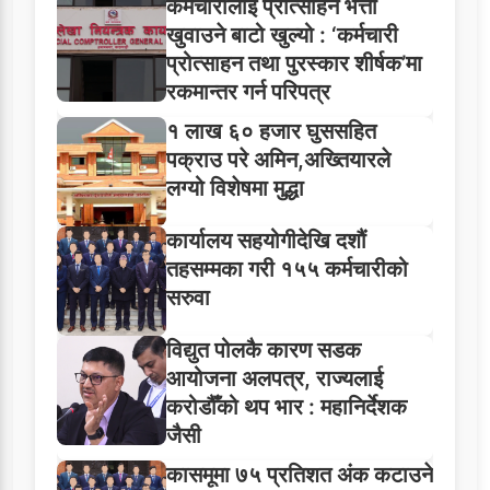
कर्मचारीलाई प्रोत्साहन भत्ता
खुवाउने बाटो खुल्यो : ‘कर्मचारी
प्रोत्साहन तथा पुरस्कार शीर्षक’मा
रकमान्तर गर्न परिपत्र
१ लाख ६० हजार घुससहित
पक्राउ परे अमिन,अख्तियारले
लग्यो विशेषमा मुद्धा
कार्यालय सहयोगीदेखि दशौं
तहसम्मका गरी १५५ कर्मचारीको
सरुवा
विद्युत पोलकै कारण सडक
आयोजना अलपत्र, राज्यलाई
करोडौँको थप भार : महानिर्देशक
जैसी
कासमूमा ७५ प्रतिशत अंक कटाउने