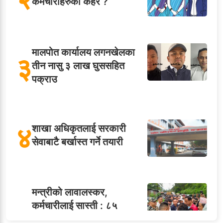
कर्मचारीहरुको कहर ?
मालपोत कार्यालय लगनखेलका
३
तीन नासु ३ लाख घुससहित
पक्राउ
४
शाखा अधिकृतलाई सरकारी
सेवाबाटै बर्खास्त गर्ने तयारी
मन्त्रीको लावालस्कर,
कर्मचारीलाई सास्ती : ८५
५
जनाको नास्ता, ७० जनाको