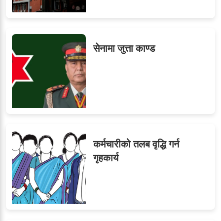
मन्त्रालयभित्र असन्तुष्टि
सेनामा जुत्ता काण्ड
ओएनएमका नाममा अत्याचार :
९
सब–इन्जिनियरहरुको गम्भीर
ध्यानाकर्षण
कर्मचारीको तलब वृद्धि गर्न
गृहकार्य