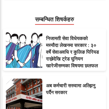
डिनर, २०० जनाको खानाको
बिल कसले तिर्छ?
सम्बन्धित शिषर्कहरु
सहसचिवमा प्रथम भएका
६
निजामती सेवा विधेयकको
विजयकुमार शर्माको लोकसेवा
मस्यौदा लेखनमा सरकार : ३०
टिप्स
वर्षे सेवाअवधि र कुलिङ पिरियड
राख्नेदेखि ट्रेड युनियन
खारेजीसम्मका विषयमा छलफल
७
तीन सहसचिवले दिए राजीनामा
अब कर्मचारी सरुवामा अल्झिनु
पर्दैन सरकार
८
जुनियरलाई दोहोरो जिम्मेवारी,