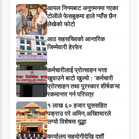
आयल निगमबाट अनुगमनमा गएका
टोलीले फेसबुकमा हाले ग्याँस छैन
लेखेको फोटो
आठ सहसचिवको आन्तरिक
जिम्मेवारी हेरफेर
कर्मचारीलाई प्रोत्साहन भत्ता
खुवाउने बाटो खुल्यो : ‘कर्मचारी
प्रोत्साहन तथा पुरस्कार शीर्षक’मा
रकमान्तर गर्न परिपत्र
१ लाख ६० हजार घुससहित
पक्राउ परे अमिन,अख्तियारले
लग्यो विशेषमा मुद्धा
कार्यालय सहयोगीदेखि दशौं