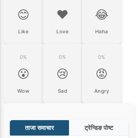
😊
❤️
😂
Like
Love
Haha
0%
0%
0%
😮
😢
😡
Wow
Sad
Angry
ताजा समाचार
ट्रेन्डिङ पोष्ट