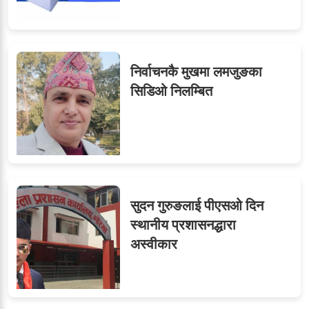
८
मन्त्रालयभित्र असन्तुष्टि
निर्वाचनकै मुखमा लमजुङका
ओएनएमका नाममा अत्याचार :
९
सिडिओ निलम्बित
सब–इन्जिनियरहरुको गम्भीर
ध्यानाकर्षण
सुदन गुरुङलाई पीएसओ दिन
स्थानीय प्रशासनद्धारा
अस्वीकार