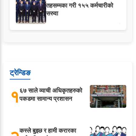
तहसम्मका गरी १५५ कर्मचारीको
सरुवा
ट्रेन्डिङ
१
६७ साले व्याची अधिकृतहरुको
पकडमा सामान्य प्रशासन
कस्ले बुझ्छ र हामी करारका