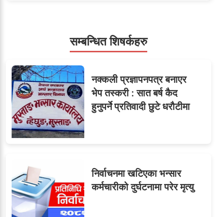
५
शाखा अधिकृतलाई सरकारी
सेवाबाटै बर्खास्त गर्ने तयारी
सम्बन्धित शिषर्कहरु
सहसचिवमा प्रथम भएका
६
नक्कली प्रज्ञापनपत्र बनाएर
विजयकुमार शर्माको लोकसेवा
भेप तस्करी : सात बर्ष कैद
टिप्स
हुनुपर्ने प्रतिवादी छुटे धरौटीमा
७
तीन सहसचिवले दिए राजीनामा
निर्वाचनमा खटिएका भन्सार
कर्मचारीको दुर्घटनामा परेर मृत्यु
जुनियरलाई दोहोरो जिम्मेवारी,