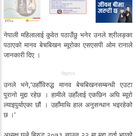
नेपाली महिलालाई कुवेत पठाउँछु भनेर उनले श्रीलङ्का
पठाएको मानव बेचबिखन ब्यूरोका एसएसपी ओम रानाले
जानकारी दिए ।
बिज्ञापन
उनले भने,‘उहाँविरुद्ध मानव बेचबिखनसम्बन्धी एउटा
पुरानो मुद्दा रहेछ । हामीले उहाँलाई एकछिन अघि ब्यूरो
ल्याइपुर्याएका छौं । उहाँमाथि हाल अनुसन्धान भइरहेको
छ ।’
अध्यक्ष घले बिरुद्ध २०७३ साउन २२ मा मुद्दा दर्ता भएको