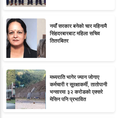
८
सब–इन्जिनियरहरुको गम्भीर
ध्यानाकर्षण
नयाँ सरकार बनेको चार महिनामै
सिंहदरबारबाट महिला सचिव
९
जुनियरलाई दोहोरो जिम्मेवारी,
तितरबितर
मन्त्रालयभित्र असन्तुष्टि
मध्यराति भागेर ज्यान जोगाए
कर्मचारी र सुरक्षाकर्मी, तातोपानी
भन्सारमा ३२ करोडको एक्सरे
मेसिन पनि प्रभावित