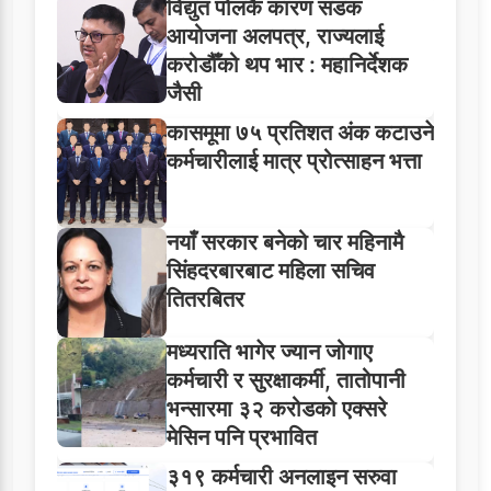
विद्युत पोलकै कारण सडक
आयोजना अलपत्र, राज्यलाई
करोडौँको थप भार : महानिर्देशक
जैसी
कासमूमा ७५ प्रतिशत अंक कटाउने
कर्मचारीलाई मात्र प्रोत्साहन भत्ता
नयाँ सरकार बनेको चार महिनामै
सिंहदरबारबाट महिला सचिव
तितरबितर
मध्यराति भागेर ज्यान जोगाए
कर्मचारी र सुरक्षाकर्मी, तातोपानी
भन्सारमा ३२ करोडको एक्सरे
मेसिन पनि प्रभावित
३१९ कर्मचारी अनलाइन सरुवा