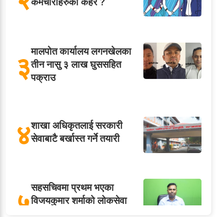
कर्मचारीहरुको कहर ?
मालपोत कार्यालय लगनखेलका
३
तीन नासु ३ लाख घुससहित
पक्राउ
४
शाखा अधिकृतलाई सरकारी
सेवाबाटै बर्खास्त गर्ने तयारी
सहसचिवमा प्रथम भएका
५
विजयकुमार शर्माको लोकसेवा
टिप्स