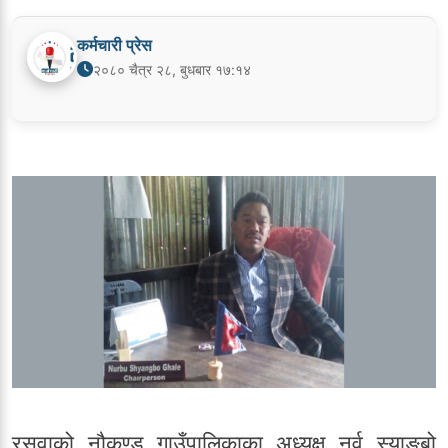
कर्मचारी प्रेस
२०८० चैत्र २८, बुधबार १७:१४
रसुवाको नौकुण्ड गाउँपालिकाका अध्यक्ष नुर्वु स्याङबो