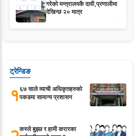
गरेको मन्त्रालयकै दावी,प्रणालीमा
देखिन्छ २० मात्र
ट्रेन्डिङ
१
६७ साले व्याची अधिकृतहरुको
पकडमा सामान्य प्रशासन
२
कस्ले बुझ्छ र हामी करारका