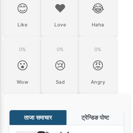
😊
❤️
😂
Like
Love
Haha
0%
0%
0%
😮
😢
😡
Wow
Sad
Angry
ताजा समाचार
ट्रेन्डिङ पोष्ट