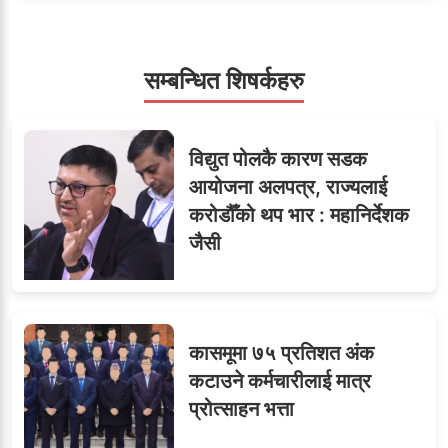
सम्बन्धित शिषर्कहरु
६
तीन सहसचिवले दिए राजीनामा
विद्युत पोलकै कारण सडक
आयोजना अलपत्र, राज्यलाई
करोडौँको थप भार : महानिर्देशक
मन्त्रीको लावालस्कर,
जैसी
कर्मचारीलाई सास्ती : ८५
७
जनाको नास्ता, ७० जनाको
डिनर, २०० जनाको खानाको
बिल कसले तिर्छ?
कासमूमा ७५ प्रतिशत अंक
कटाउने कर्मचारीलाई मात्र
प्रोत्साहन भत्ता
ओएनएमका नाममा अत्याचार :