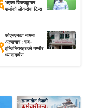
६
भएका विजयकुमार
शर्माको लोकसेवा टिप्स
ओएनएमका नाममा
९
अत्याचार : सब–
इन्जिनियरहरुको गम्भीर
ध्यानाकर्षण