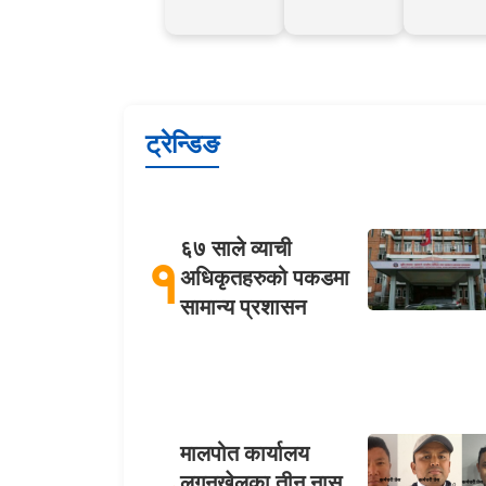
ट्रेन्डिङ
६७ साले व्याची
१
अधिकृतहरुको पकडमा
सामान्य प्रशासन
मालपोत कार्यालय
लगनखेलका तीन नासु