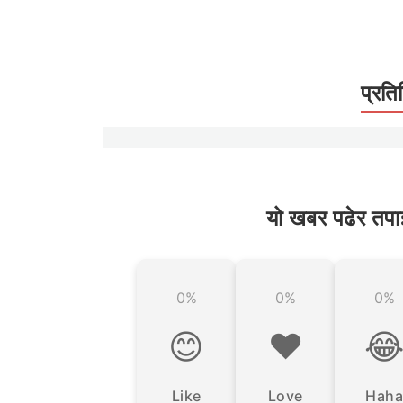
प्रति
यो खबर पढेर तपा
0%
0%
0%
😊
❤️

Like
Love
Haha