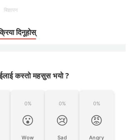
बिज्ञापन
क्रिया दिनूहोस्
ईलाई कस्तो महसुस भयो ?
0%
0%
0%

😮
😢
😡
Wow
Sad
Angry