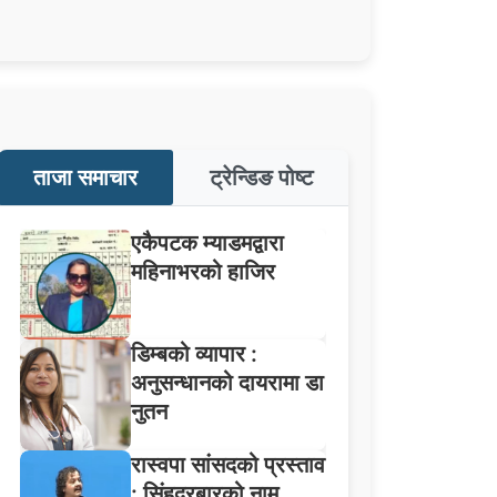
ताजा समाचार
ट्रेन्डिङ पोष्ट
एकैपटक म्याडमद्वारा
महिनाभरको हाजिर
डिम्बको व्यापार :
अनुसन्धानको दायरामा डा
नुतन
रास्वपा सांसदको प्रस्ताव
: सिंहदरबारको नाम