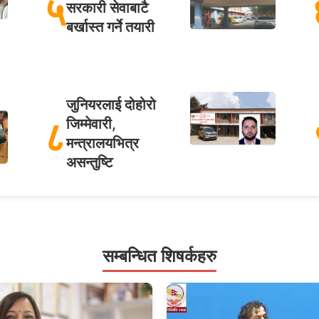
५
सरकारी सेवाबाटै
बर्खास्त गर्ने तयारी
जुनियरलाई दोहोरो
८
जिम्मेवारी,
मन्त्रालयभित्र
असन्तुष्टि
सम्बन्धित शिषर्कहरु