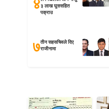
४
३ लाख घुससहित
पक्राउ
७
तीन सहसचिवले दिए
राजीनामा