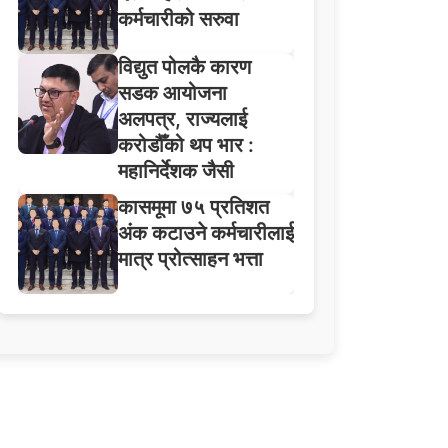
कर्मचारीको सरुवा
विद्युत पोलकै कारण
सडक आयोजना
अलपत्र, राज्यलाई
करोडौँको थप भार :
महानिर्देशक जैसी
कासमूमा ७५ प्रतिशत
अंक कटाउने कर्मचारीलाई
मात्र प्रोत्साहन भत्ता