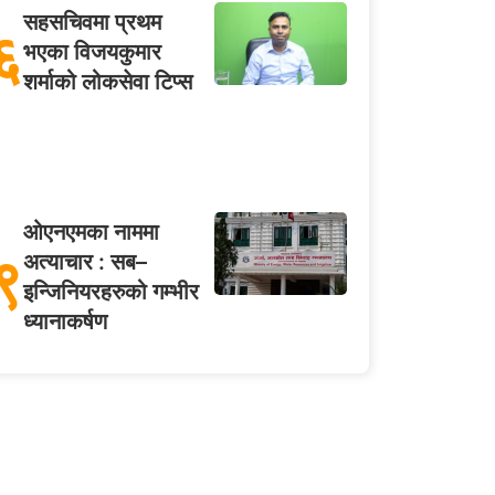
सहसचिवमा प्रथम
६
भएका विजयकुमार
शर्माको लोकसेवा टिप्स
ओएनएमका नाममा
९
अत्याचार : सब–
इन्जिनियरहरुको गम्भीर
ध्यानाकर्षण