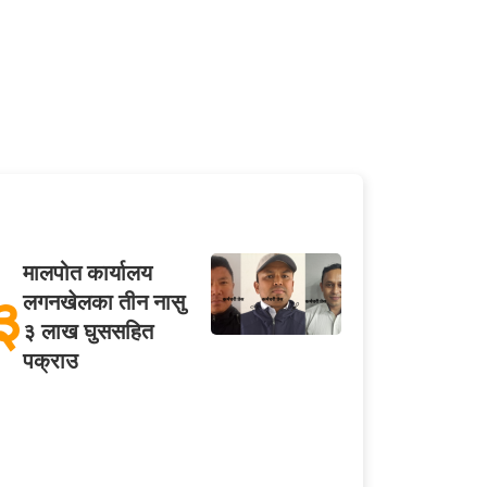
मालपोत कार्यालय
३
लगनखेलका तीन नासु
३ लाख घुससहित
पक्राउ