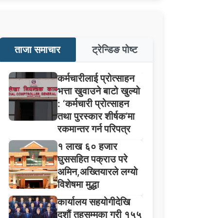
ताजा समाचार
ट्रेन्डिङ पोष्ट
कर्मचारीलाई प्रोत्साहन
भत्ता खुवाउने बाटो खुल्यो
: ‘कर्मचारी प्रोत्साहन
तथा पुरस्कार शीर्षक’मा
रकमान्तर गर्न परिपत्र
१ लाख ६० हजार
घुससहित पक्राउ परे
अमिन,अख्तियारले लग्यो
विशेषमा मुद्धा
कार्यालय सहयोगीदेखि
दशौं तहसम्मका गरी १५५