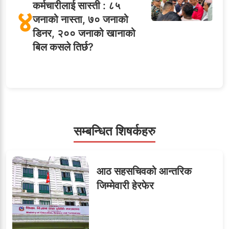
कर्मचारीलाई सास्ती : ८५
४
जनाको नास्ता, ७० जनाको
डिनर, २०० जनाको खानाको
बिल कसले तिर्छ?
५
शाखा अधिकृतलाई सरकारी
सेवाबाटै बर्खास्त गर्ने तयारी
सम्बन्धित शिषर्कहरु
सहसचिवमा प्रथम भएका
६
आठ सहसचिवको आन्तरिक
विजयकुमार शर्माको लोकसेवा
जिम्मेवारी हेरफेर
टिप्स