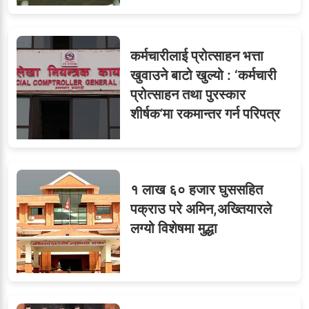
७
तीन सहसचिवले दिए राजीनामा
कर्मचारीलाई प्रोत्साहन भत्ता
खुवाउने बाटो खुल्यो : ‘कर्मचारी
प्रोत्साहन तथा पुरस्कार
८
जुनियरलाई दोहोरो जिम्मेवारी,
शीर्षक’मा रकमान्तर गर्न परिपत्र
मन्त्रालयभित्र असन्तुष्टि
१ लाख ६० हजार घुससहित
ओएनएमका नाममा अत्याचार :
९
पक्राउ परे अमिन,अख्तियारले
सब–इन्जिनियरहरुको गम्भीर
लग्यो विशेषमा मुद्धा
ध्यानाकर्षण