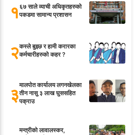
१
६७ साले व्याची अधिकृतहरुको
पकडमा सामान्य प्रशासन
२
कस्ले बुझ्छ र हामी करारका
कर्मचारीहरुको कहर ?
मालपोत कार्यालय लगनखेलका
३
तीन नासु ३ लाख घुससहित
पक्राउ
मन्त्रीको लावालस्कर,