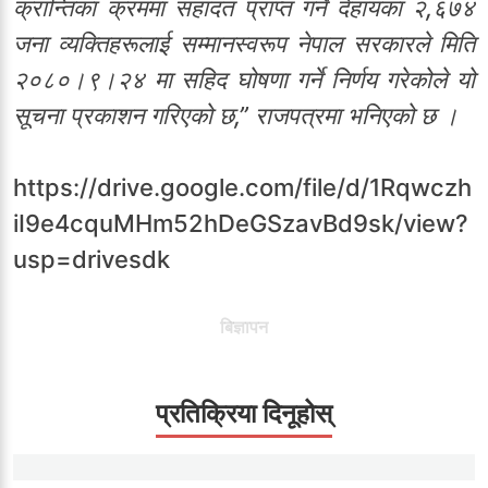
क्रान्तिका क्रममा सहादत प्राप्त गर्ने देहायका २,६७४
जना व्यक्तिहरूलाई सम्मानस्वरूप नेपाल सरकारले मिति
२०८०।९।२४ मा सहिद घोषणा गर्ने निर्णय गरेकोले यो
सूचना प्रकाशन गरिएको छ,” राजपत्रमा भनिएको छ ।
https://drive.google.com/file/d/1Rqwczh
iI9e4cquMHm52hDeGSzavBd9sk/view?
usp=drivesdk
बिज्ञापन
प्रतिक्रिया दिनूहोस्