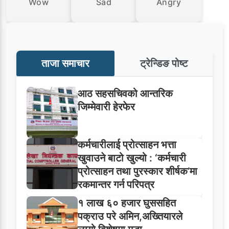
Wow
Sad
Angry
ताजा समाचार
ट्रेन्डिङ पोष्ट
आठ सहसचिवको आन्तरिक
जिम्मेवारी हेरफेर
कर्मचारीलाई प्रोत्साहन भत्ता
खुवाउने बाटो खुल्यो : ‘कर्मचारी
प्रोत्साहन तथा पुरस्कार शीर्षक’मा
रकमान्तर गर्न परिपत्र
१ लाख ६० हजार घुससहित
पक्राउ परे अमिन,अख्तियारले