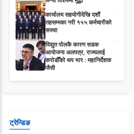
लग्यो विशेषमा मुद्धा
कार्यालय सहयोगीदेखि दशौं
तहसम्मका गरी १५५ कर्मचारीको
सरुवा
विद्युत पोलकै कारण सडक
आयोजना अलपत्र, राज्यलाई
करोडौँको थप भार : महानिर्देशक
जैसी
ट्रेन्डिङ