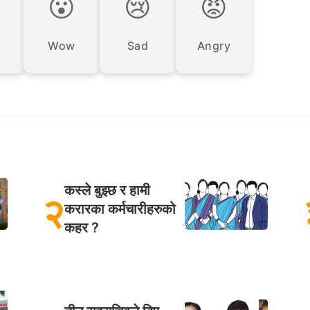

😮
😢
😡
Wow
Sad
Angry
कस्ले बुझ्छ र हामी
२
करारका कर्मचारीहरुको
कहर ?