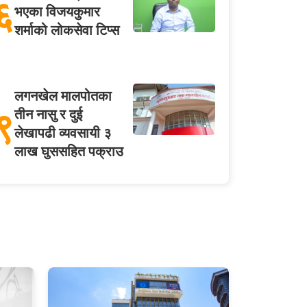
६
भएका विजयकुमार
शर्माको लोकसेवा टिप्स
लगनखेल मालपोतका
९
तीन नासु र दुई
लेखापढी व्यवसायी ३
लाख घुससहित पक्राउ