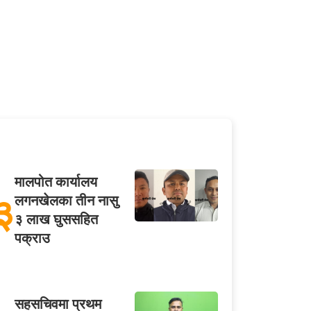
मालपोत कार्यालय
३
लगनखेलका तीन नासु
३ लाख घुससहित
पक्राउ
सहसचिवमा प्रथम