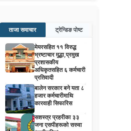
ताजा समाचार
ट्रेन्डिङ पोष्ट
मेयरसहित ११ विरुद्ध
भ्रष्टाचार मुद्धा,प्रमुख
प्रशासकीय
अधिकृतसहित ६ कर्मचारी
प्रतिवादी
बालेन सरकार बने यता ८
हजार कर्मचारीमाथि
कारवाही सिफारिस
सशस्त्र प्रहरीका ३३
जना एसपीहरूको सरुवा