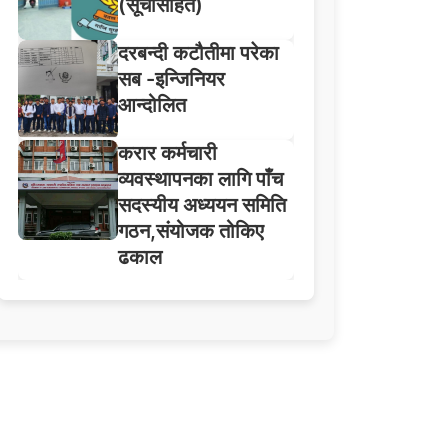
(सूचीसहित)
दरबन्दी कटौतीमा परेका
सब -इन्जिनियर
आन्दोलित
करार कर्मचारी
व्यवस्थापनका लागि पाँच
सदस्यीय अध्ययन समिति
गठन,संयोजक तोकिए
ढकाल