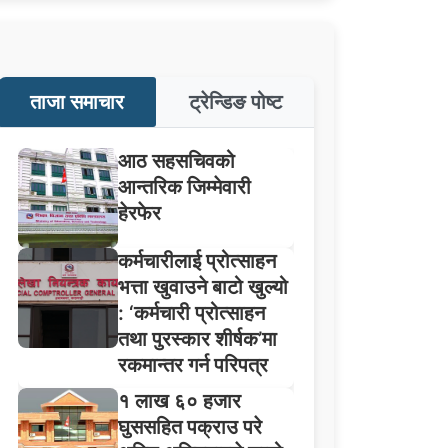
ताजा समाचार
ट्रेन्डिङ पोष्ट
आठ सहसचिवको
आन्तरिक जिम्मेवारी
हेरफेर
कर्मचारीलाई प्रोत्साहन
भत्ता खुवाउने बाटो खुल्यो
: ‘कर्मचारी प्रोत्साहन
तथा पुरस्कार शीर्षक’मा
रकमान्तर गर्न परिपत्र
१ लाख ६० हजार
घुससहित पक्राउ परे