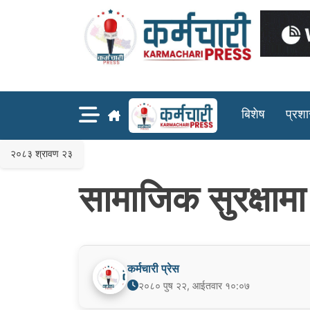
Skip
to
content
बिशेष
प्रश
२०८३ श्रावण २३
सामाजिक सुरक्षामा
कर्मचारी प्रेस
२०८० पुष २२, आईतवार १०:०७