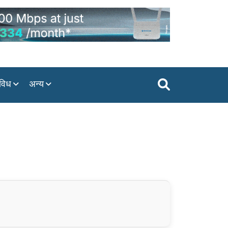
विध
अन्य