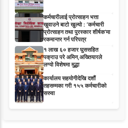
कर्मचारीलाई प्रोत्साहन भत्ता
खुवाउने बाटो खुल्यो : ‘कर्मचारी
प्रोत्साहन तथा पुरस्कार शीर्षक’मा
रकमान्तर गर्न परिपत्र
१ लाख ६० हजार घुससहित
पक्राउ परे अमिन,अख्तियारले
लग्यो विशेषमा मुद्धा
कार्यालय सहयोगीदेखि दशौं
तहसम्मका गरी १५५ कर्मचारीको
सरुवा