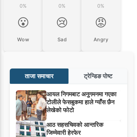
0%
0%
0%
😮
😢
😡
Wow
Sad
Angry
ताजा समाचार
ट्रेन्डिङ पोष्ट
आयल निगमबाट अनुगमनमा गएका
टोलीले फेसबुकमा हाले ग्याँस छैन
लेखेको फोटो
आठ सहसचिवको आन्तरिक
जिम्मेवारी हेरफेर