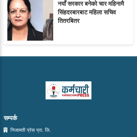
नयाँ सरकार बनेको चार महिनामै
सिंहदरबारबाट महिला सचिव
तितरबितर
सम्पर्क
निजामती प्रेस प्रा. लि.