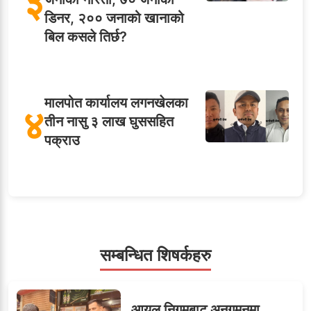
३
डिनर, २०० जनाको खानाको
बिल कसले तिर्छ?
मालपोत कार्यालय लगनखेलका
४
तीन नासु ३ लाख घुससहित
पक्राउ
५
शाखा अधिकृतलाई सरकारी
सेवाबाटै बर्खास्त गर्ने तयारी
सम्बन्धित शिषर्कहरु
सहसचिवमा प्रथम भएका
आयल निगमबाट अनुगमनमा