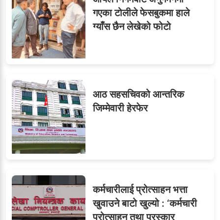
६
विजयकुमार शर्माको लोकसेवा
गएका टोलीले फेसबुकमा हाले
टिप्स
ग्याँस छैन लेखेको फोटो
७
तीन सहसचिवले दिए राजीनामा
आठ सहसचिवको आन्तरिक
जिम्मेवारी हेरफेर
८
जुनियरलाई दोहोरो जिम्मेवारी,
मन्त्रालयभित्र असन्तुष्टि
कर्मचारीलाई प्रोत्साहन भत्ता
ओएनएमका नाममा अत्याचार :
९
खुवाउने बाटो खुल्यो : ‘कर्मचारी
सब–इन्जिनियरहरुको गम्भीर
प्रोत्साहन तथा पुरस्कार