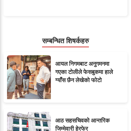
५
शाखा अधिकृतलाई सरकारी
सेवाबाटै बर्खास्त गर्ने तयारी
सम्बन्धित शिषर्कहरु
सहसचिवमा प्रथम भएका
६
आयल निगमबाट अनुगमनमा
विजयकुमार शर्माको लोकसेवा
गएका टोलीले फेसबुकमा हाले
टिप्स
ग्याँस छैन लेखेको फोटो
७
तीन सहसचिवले दिए राजीनामा
आठ सहसचिवको आन्तरिक
जिम्मेवारी हेरफेर