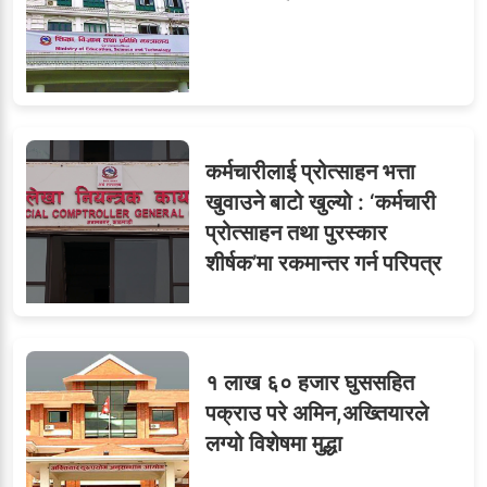
८
जुनियरलाई दोहोरो जिम्मेवारी,
मन्त्रालयभित्र असन्तुष्टि
कर्मचारीलाई प्रोत्साहन भत्ता
ओएनएमका नाममा अत्याचार :
९
खुवाउने बाटो खुल्यो : ‘कर्मचारी
सब–इन्जिनियरहरुको गम्भीर
प्रोत्साहन तथा पुरस्कार
ध्यानाकर्षण
शीर्षक’मा रकमान्तर गर्न परिपत्र
१ लाख ६० हजार घुससहित
पक्राउ परे अमिन,अख्तियारले
लग्यो विशेषमा मुद्धा