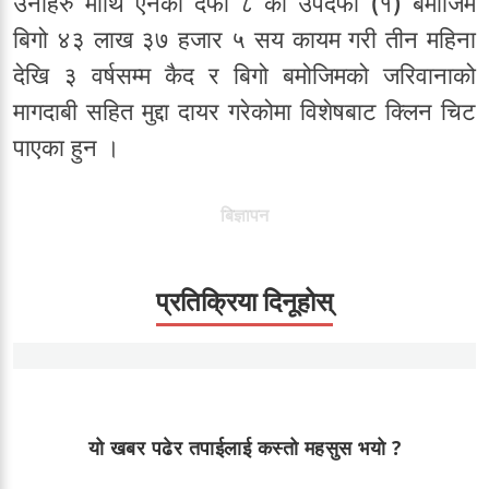
उनीहरु माथि ऐनको दफा ८ को उपदफा (१) बमोजिम
बिगो ४३ लाख ३७ हजार ५ सय कायम गरी तीन महिना
देखि ३ वर्षसम्म कैद र बिगो बमोजिमको जरिवानाको
मागदाबी सहित मुद्दा दायर गरेकोमा विशेषबाट क्लिन चिट
पाएका हुन ।
बिज्ञापन
प्रतिक्रिया दिनूहोस्
यो खबर पढेर तपाईलाई कस्तो महसुस भयो ?