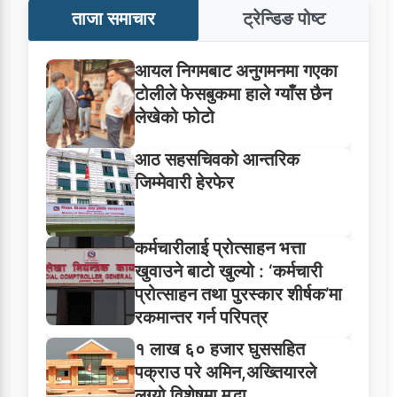
ताजा समाचार
ट्रेन्डिङ पोष्ट
आयल निगमबाट अनुगमनमा गएका
टोलीले फेसबुकमा हाले ग्याँस छैन
लेखेको फोटो
आठ सहसचिवको आन्तरिक
जिम्मेवारी हेरफेर
कर्मचारीलाई प्रोत्साहन भत्ता
खुवाउने बाटो खुल्यो : ‘कर्मचारी
प्रोत्साहन तथा पुरस्कार शीर्षक’मा
रकमान्तर गर्न परिपत्र
१ लाख ६० हजार घुससहित
पक्राउ परे अमिन,अख्तियारले
लग्यो विशेषमा मुद्धा