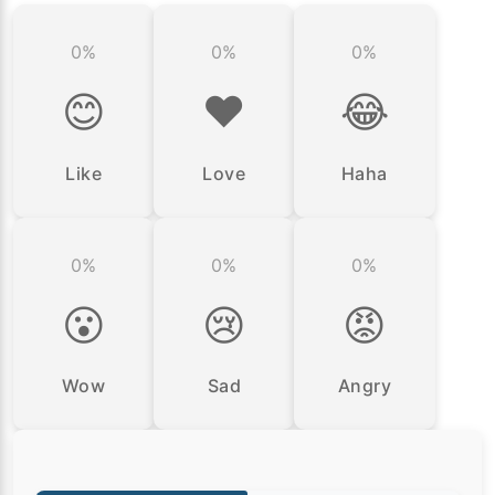
0%
0%
0%
😊
❤️
😂
Like
Love
Haha
0%
0%
0%
😮
😢
😡
Wow
Sad
Angry