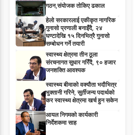
गठन,संयोजक तोकिए ढकाल
हेलो सरकारलाई एकीकृत नागरिक
गुनासो प्रणाली बनाइँदै, २४
घण्टादेखि १५ दिनभित्रै गुनासो
सम्बोधन गर्ने तयारी
स्वास्थ्य क्षेत्रमा तीन ठूला
संरचनागत सुधार गरिँदै, ९० हजार
जनशक्ति आवश्यक
स्वास्थ्य बीमाको वक्यौता भदौभित्र
भुक्तानी गरिने, सुर्तीजन्य पदार्थको
कर स्वास्थ्य क्षेत्रमा खर्च हुन सकेन
आयल निगमको कार्यकारी
निर्देशकमा साह