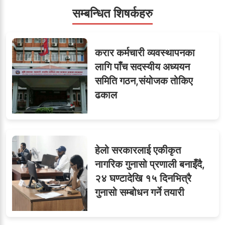
ओएनएमका नाममा अत्याचार :
सम्बन्धित शिषर्कहरु
६
सब–इन्जिनियरहरुको गम्भीर
ध्यानाकर्षण
करार कर्मचारी व्यवस्थापनका
लागि पाँच सदस्यीय अध्ययन
समिति गठन,संयोजक तोकिए
सहसचिवमा प्रथम भएका
७
ढकाल
विजयकुमार शर्माको लोकसेवा
टिप्स
हेलो सरकारलाई एकीकृत
८
जुनियरलाई दोहोरो जिम्मेवारी,
नागरिक गुनासो प्रणाली बनाइँदै,
मन्त्रालयभित्र असन्तुष्टि
२४ घण्टादेखि १५ दिनभित्रै
गुनासो सम्बोधन गर्ने तयारी
लगनखेल मालपोतका तीन नासु