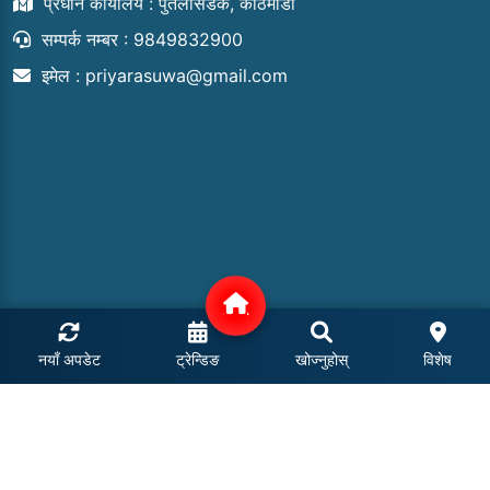
प्रधान कार्यालय : पुतलीसडक, काठमाडौं
सम्पर्क नम्बर : 9849832900
इमेल :
priyarasuwa@gmail.com
नयाँ अपडेट
ट्रेन्डिङ
खोज्नुहोस्
विशेष
COPYRIGHT © 2024 | ALL RIGHTS RESERVED.
POWERED BY: MEROHOSTING