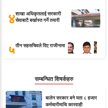
४
शाखा अधिकृतलाई सरकारी
सेवाबाटै बर्खास्त गर्ने तयारी
५
तीन सहसचिवले दिए राजीनामा
सहसचिवमा प्रथम भएका
सम्बन्धित शिषर्कहरु
६
विजयकुमार शर्माको लोकसेवा
टिप्स
बालेन सरकार बने यता ८ हजार
कर्मचारीमाथि कारवाही