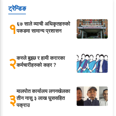
ट्रेन्डिङ
१
६७ साले व्याची अधिकृतहरुको
पकडमा सामान्य प्रशासन
२
कस्ले बुझ्छ र हामी करारका
कर्मचारीहरुको कहर ?
मालपोत कार्यालय लगनखेलका
३
तीन नासु ३ लाख घुससहित
पक्राउ