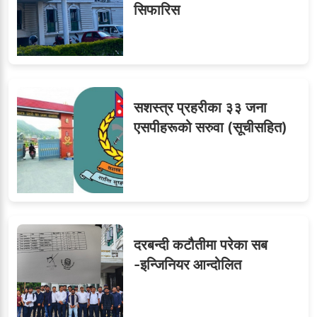
सिफारिस
ओएनएमका नाममा अत्याचार :
७
सब–इन्जिनियरहरुको गम्भीर
ध्यानाकर्षण
सशस्त्र प्रहरीका ३३ जना
८
जुनियरलाई दोहोरो जिम्मेवारी,
एसपीहरूको सरुवा (सूचीसहित)
मन्त्रालयभित्र असन्तुष्टि
लगनखेल मालपोतका तीन नासु
९
र दुई लेखापढी व्यवसायी ३ लाख
दरबन्दी कटौतीमा परेका सब
घुससहित पक्राउ
-इन्जिनियर आन्दोलित