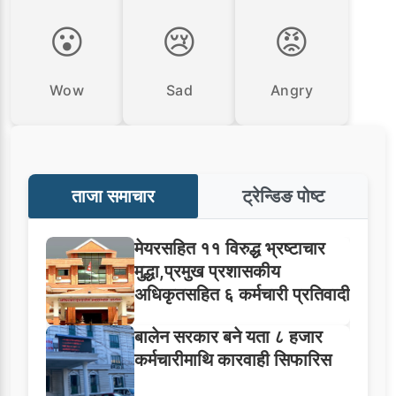
😮
😢
😡
Wow
Sad
Angry
ताजा समाचार
ट्रेन्डिङ पोष्ट
मेयरसहित ११ विरुद्ध भ्रष्टाचार
मुद्धा,प्रमुख प्रशासकीय
अधिकृतसहित ६ कर्मचारी प्रतिवादी
बालेन सरकार बने यता ८ हजार
कर्मचारीमाथि कारवाही सिफारिस