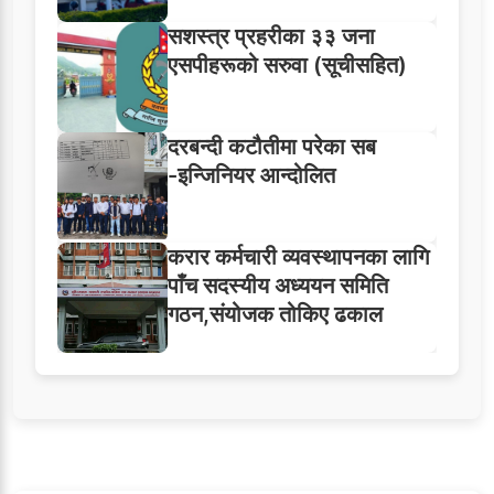
सशस्त्र प्रहरीका ३३ जना
एसपीहरूको सरुवा (सूचीसहित)
दरबन्दी कटौतीमा परेका सब
-इन्जिनियर आन्दोलित
करार कर्मचारी व्यवस्थापनका लागि
पाँच सदस्यीय अध्ययन समिति
गठन,संयोजक तोकिए ढकाल