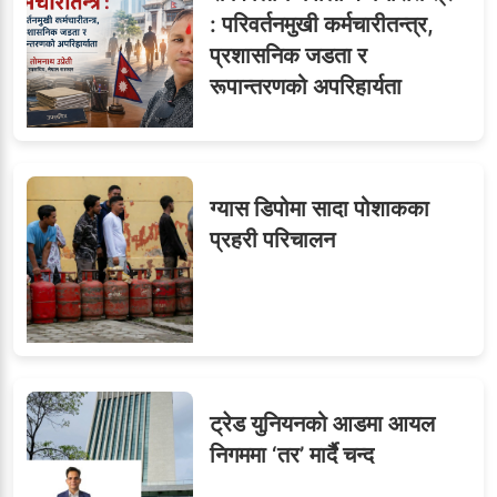
६
विजयकुमार शर्माको लोकसेवा
: परिवर्तनमुखी कर्मचारीतन्त्र,
टिप्स
प्रशासनिक जडता र
रूपान्तरणको अपरिहार्यता
७
तीन सहसचिवले दिए राजीनामा
ग्यास डिपोमा सादा पोशाकका
प्रहरी परिचालन
८
जुनियरलाई दोहोरो जिम्मेवारी,
मन्त्रालयभित्र असन्तुष्टि
ट्रेड युनियनको आडमा आयल
ओएनएमका नाममा अत्याचार :
९
निगममा ‘तर’ मार्दै चन्द
सब–इन्जिनियरहरुको गम्भीर
ध्यानाकर्षण