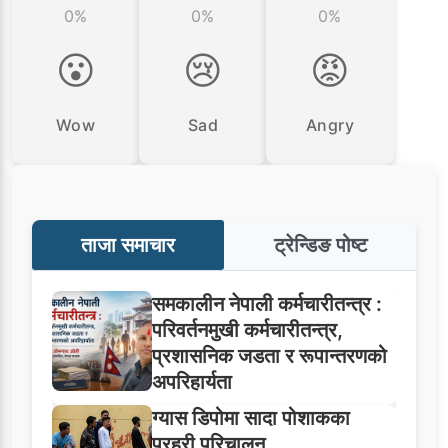
0%
0%
0%
😮
😢
😡
Wow
Sad
Angry
ताजा समाचार
ट्रेन्डिङ पोष्ट
समकालीन नेपाली कर्मचारीतन्त्र :
परिवर्तनमुखी कर्मचारीतन्त्र,
प्रशासनिक जडता र रूपान्तरणको
अपरिहार्यता
ग्यास डिपोमा सादा पोशाकका
प्रहरी परिचालन