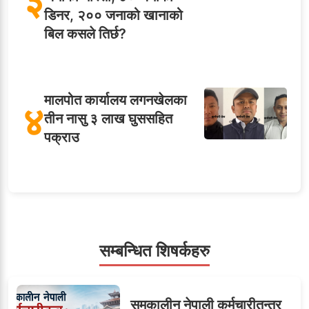
डिनर, २०० जनाको खानाको
बिल कसले तिर्छ?
मालपोत कार्यालय लगनखेलका
४
तीन नासु ३ लाख घुससहित
पक्राउ
५
शाखा अधिकृतलाई सरकारी
सेवाबाटै बर्खास्त गर्ने तयारी
सम्बन्धित शिषर्कहरु
सहसचिवमा प्रथम भएका
समकालीन नेपाली कर्मचारीतन्त्र