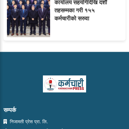
कार्यालय सहयोगीदेखि दशौं
तहसम्मका गरी १५५
कर्मचारीको सरुवा
सम्पर्क
निजामती प्रेस प्रा. लि.