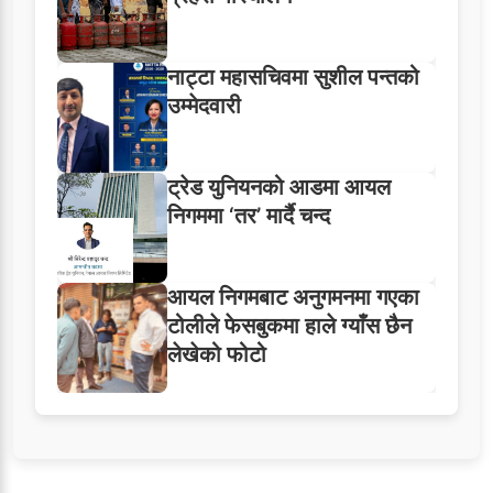
नाट्टा महासचिवमा सुशील पन्तको
उम्मेदवारी
ट्रेड युनियनको आडमा आयल
निगममा ‘तर’ मार्दै चन्द
आयल निगमबाट अनुगमनमा गएका
टोलीले फेसबुकमा हाले ग्याँस छैन
लेखेको फोटो