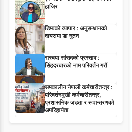
हाजिर
डिम्बको व्यापार : अनुसन्धानको
दायरामा डा नुतन
रास्वपा सांसदको प्रस्ताव :
सिंहदरबारको नाम परिवर्तन गरौं
समकालीन नेपाली कर्मचारीतन्त्र :
परिवर्तनमुखी कर्मचारीतन्त्र,
प्रशासनिक जडता र रूपान्तरणको
अपरिहार्यता