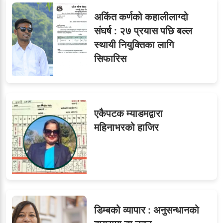
सहसचिवमा प्रथम भएका
६
अकिंत कर्णको कहालीलाग्दो
विजयकुमार शर्माको लोकसेवा
संघर्ष : २७ प्रयास पछि बल्ल
टिप्स
स्थायी नियुक्तिका लागि
सिफारिस
७
तीन सहसचिवले दिए राजीनामा
एकैपटक म्याडमद्वारा
महिनाभरको हाजिर
८
जुनियरलाई दोहोरो जिम्मेवारी,
मन्त्रालयभित्र असन्तुष्टि
डिम्बको व्यापार : अनुसन्धानको
ओएनएमका नाममा अत्याचार :