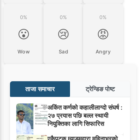
0%
0%
0%
😮
😢
😡
Wow
Sad
Angry
ताजा समाचार
ट्रेन्डिङ पोष्ट
अकिंत कर्णको कहालीलाग्दो संघर्ष :
२७ प्रयास पछि बल्ल स्थायी
नियुक्तिका लागि सिफारिस
एकैपटक म्याडमद्वारा महिनाभरको