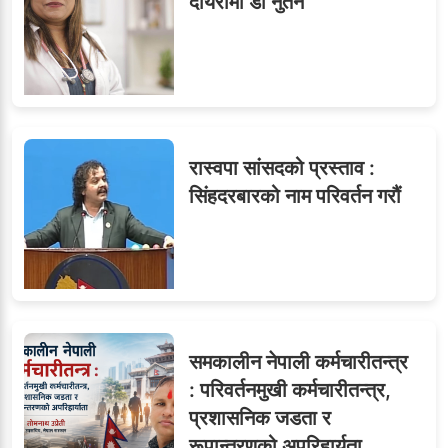
९
दायरामा डा नुतन
सब–इन्जिनियरहरुको गम्भीर
ध्यानाकर्षण
रास्वपा सांसदको प्रस्ताव :
सिंहदरबारको नाम परिवर्तन गरौं
समकालीन नेपाली कर्मचारीतन्त्र
: परिवर्तनमुखी कर्मचारीतन्त्र,
प्रशासनिक जडता र
रूपान्तरणको अपरिहार्यता