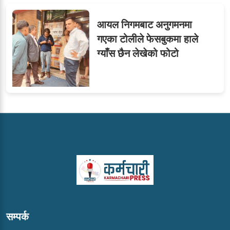
आयल निगमबाट अनुगमनमा
गएका टोलीले फेसबुकमा हाले
ग्याँस छैन लेखेको फोटो
सम्पर्क