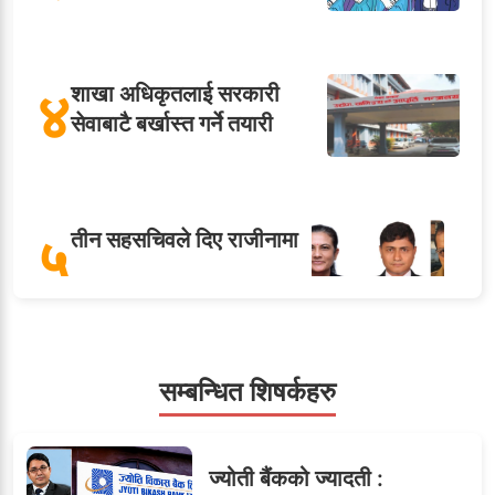
४
शाखा अधिकृतलाई सरकारी
सेवाबाटै बर्खास्त गर्ने तयारी
५
तीन सहसचिवले दिए राजीनामा
ओएनएमका नाममा अत्याचार :
सम्बन्धित शिषर्कहरु
६
सब–इन्जिनियरहरुको गम्भीर
ध्यानाकर्षण
ज्योती बैंकको ज्यादती :