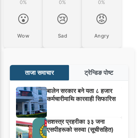
0%
0%
0%
😮
😢
😡
Wow
Sad
Angry
ताजा समाचार
ट्रेन्डिङ पोष्ट
बालेन सरकार बने यता ८ हजार
कर्मचारीमाथि कारवाही सिफारिस
सशस्त्र प्रहरीका ३३ जना
एसपीहरूको सरुवा (सूचीसहित)