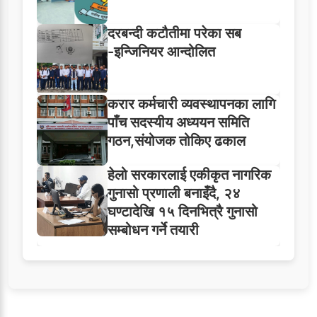
दरबन्दी कटौतीमा परेका सब
-इन्जिनियर आन्दोलित
करार कर्मचारी व्यवस्थापनका लागि
पाँच सदस्यीय अध्ययन समिति
गठन,संयोजक तोकिए ढकाल
हेलो सरकारलाई एकीकृत नागरिक
गुनासो प्रणाली बनाइँदै, २४
घण्टादेखि १५ दिनभित्रै गुनासो
सम्बोधन गर्ने तयारी