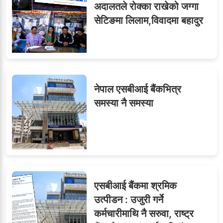
अदालतले रोक्का राखेको जग्गा
सेटिङमा लिलाम,विवादमा बहादुर
सहसचिवमा प्रथम भएका
७
विजयकुमार शर्माको लोकसेवा
टिप्स
नेपाल एसबीआई बैंकभित्र
८
जुनियरलाई दोहोरो जिम्मेवारी,
समस्या नै समस्या
मन्त्रालयभित्र असन्तुष्टि
लगनखेल मालपोतका तीन नासु
९
र दुई लेखापढी व्यवसायी ३ लाख
एसबीआई बैंकमा श्रमिक
घुससहित पक्राउ
उत्पीडन : उजुरी गर्ने
कर्मचारीमाथि नै सरुवा, राष्ट्र