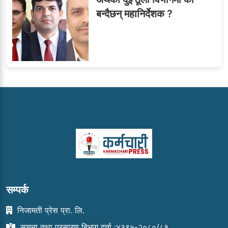
बन्दैछन् महानिर्देशक ?
सम्पर्क
निजामती प्रेस प्रा. लि.
सुचना तथा प्रसारण बिभाग दर्ता :४३९५-२०८०/८१