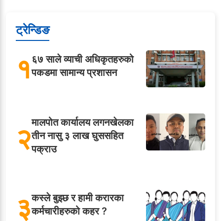
ट्रेन्डिङ
१
६७ साले व्याची अधिकृतहरुको
पकडमा सामान्य प्रशासन
मालपोत कार्यालय लगनखेलका
२
तीन नासु ३ लाख घुससहित
पक्राउ
३
कस्ले बुझ्छ र हामी करारका
कर्मचारीहरुको कहर ?