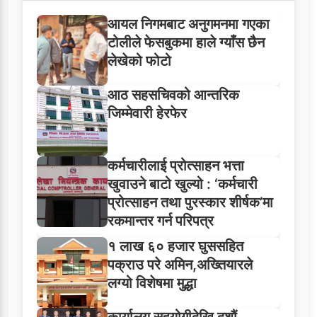
आयल निगमबाट अनुगमनमा गएका
टोलीले फेसबुकमा हाले ग्याँस छैन
लेखेको फोटो
आठ सहसचिवको आन्तरिक
जिम्मेवारी हेरफेर
कर्मचारीलाई प्रोत्साहन भत्ता
खुवाउने बाटो खुल्यो : ‘कर्मचारी
प्रोत्साहन तथा पुरस्कार शीर्षक’मा
रकमान्तर गर्न परिपत्र
१ लाख ६० हजार घुससहित
पक्राउ परे अमिन,अख्तियारले
लग्यो विशेषमा मुद्धा