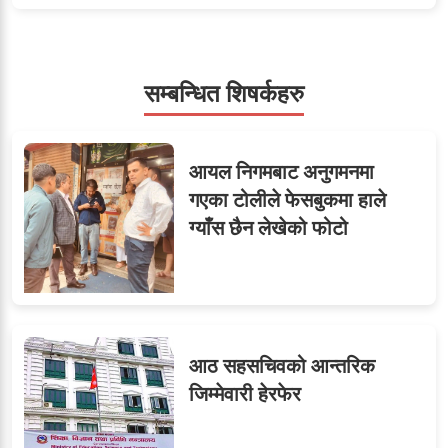
५
शाखा अधिकृतलाई सरकारी
सेवाबाटै बर्खास्त गर्ने तयारी
सम्बन्धित शिषर्कहरु
सहसचिवमा प्रथम भएका
६
आयल निगमबाट अनुगमनमा
विजयकुमार शर्माको लोकसेवा
गएका टोलीले फेसबुकमा हाले
टिप्स
ग्याँस छैन लेखेको फोटो
७
तीन सहसचिवले दिए राजीनामा
आठ सहसचिवको आन्तरिक
जिम्मेवारी हेरफेर
जुनियरलाई दोहोरो जिम्मेवारी,