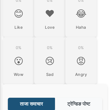
0%
0%
0%
😊
❤️
😂
Like
Love
Haha
0%
0%
0%
😮
😢
😡
Wow
Sad
Angry
ताजा समाचार
ट्रेन्डिङ पोष्ट