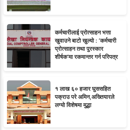
८
मन्त्रालयभित्र असन्तुष्टि
कर्मचारीलाई प्रोत्साहन भत्ता
ओएनएमका नाममा अत्याचार :
९
खुवाउने बाटो खुल्यो : ‘कर्मचारी
सब–इन्जिनियरहरुको गम्भीर
प्रोत्साहन तथा पुरस्कार
ध्यानाकर्षण
शीर्षक’मा रकमान्तर गर्न परिपत्र
१ लाख ६० हजार घुससहित
पक्राउ परे अमिन,अख्तियारले
लग्यो विशेषमा मुद्धा