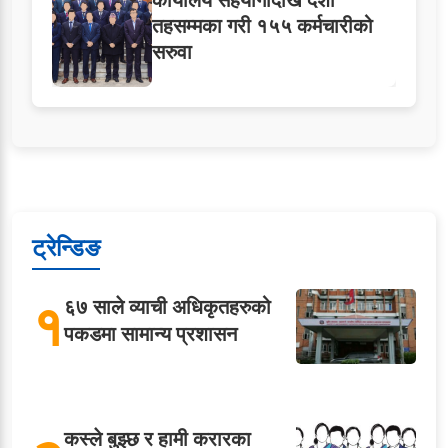
कार्यालय सहयोगीदेखि दशौं
तहसम्मका गरी १५५ कर्मचारीको
सरुवा
ट्रेन्डिङ
१
६७ साले व्याची अधिकृतहरुको
पकडमा सामान्य प्रशासन
कस्ले बुझ्छ र हामी करारका