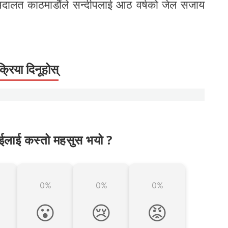
ा अदालत काठमाडौंले सन्दीपलाई आठ वर्षको जेल सजाय
क्रिया दिनूहोस्
ईलाई कस्तो महसुस भयो ?
0%
0%
0%

😮
😢
😡