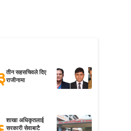
३
तीन सहसचिवले दिए
राजीनामा
शाखा अधिकृतलाई
६
सरकारी सेवाबाटै