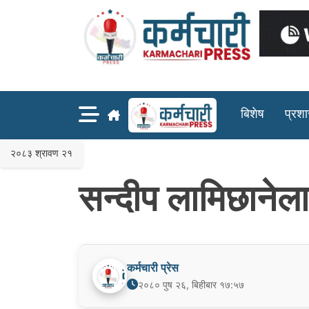
Skip
to
content
बिशेष
प्रश
२०८३ श्रावण २१
सन्दीप लामिछानेलाई
कर्मचारी प्रेस
२०८० पुष २६, बिहीबार १७:५७