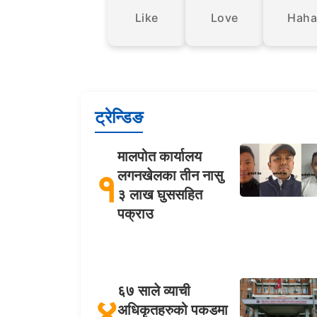
Like
Love
Haha
ट्रेन्डिङ
मालपोत कार्यालय
१
लगनखेलका तीन नासु
३ लाख घुससहित
पक्राउ
६७ साले व्याची
४
अधिकृतहरुको पकडमा