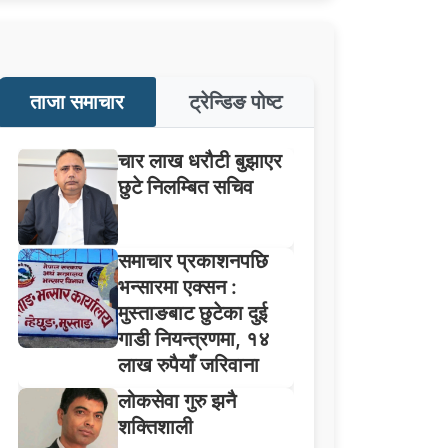
ताजा समाचार
ट्रेन्डिङ पोष्ट
चार लाख धरौटी बुझाएर
छुटे निलम्बित सचिव
समाचार प्रकाशनपछि
भन्सारमा एक्सन :
मुस्ताङबाट छुटेका दुई
गाडी नियन्त्रणमा, १४
लाख रुपैयाँ जरिवाना
लोकसेवा गुरु झनै
शक्तिशाली