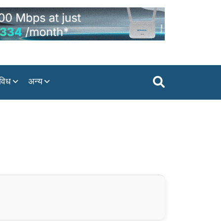
विध
अन्य