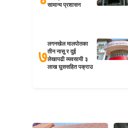
सामान्य प्रशासन
लगनखेल मालपोतका
७
तीन नासु र दुई
लेखापढी व्यवसायी ३
लाख घुससहित पक्राउ