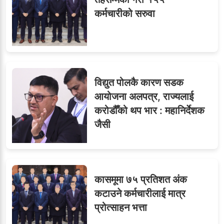
९
सब–इन्जिनियरहरुको गम्भीर
कर्मचारीको सरुवा
ध्यानाकर्षण
विद्युत पोलकै कारण सडक
आयोजना अलपत्र, राज्यलाई
करोडौँको थप भार : महानिर्देशक
जैसी
कासमूमा ७५ प्रतिशत अंक
कटाउने कर्मचारीलाई मात्र
प्रोत्साहन भत्ता