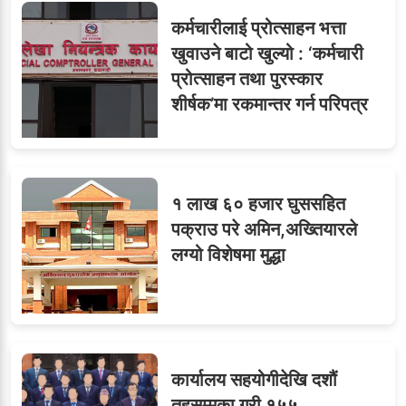
सहसचिवमा प्रथम भएका
६
कर्मचारीलाई प्रोत्साहन भत्ता
विजयकुमार शर्माको लोकसेवा
खुवाउने बाटो खुल्यो : ‘कर्मचारी
टिप्स
प्रोत्साहन तथा पुरस्कार
शीर्षक’मा रकमान्तर गर्न परिपत्र
७
तीन सहसचिवले दिए राजीनामा
१ लाख ६० हजार घुससहित
पक्राउ परे अमिन,अख्तियारले
लग्यो विशेषमा मुद्धा
८
जुनियरलाई दोहोरो जिम्मेवारी,
मन्त्रालयभित्र असन्तुष्टि
कार्यालय सहयोगीदेखि दशौं
ओएनएमका नाममा अत्याचार :
तहसम्मका गरी १५५