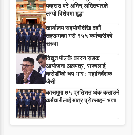
पक्राउ परे अमिन,अख्तियारले
लग्यो विशेषमा मुद्धा
कार्यालय सहयोगीदेखि दशौं
तहसम्मका गरी १५५ कर्मचारीको
सरुवा
विद्युत पोलकै कारण सडक
आयोजना अलपत्र, राज्यलाई
करोडौँको थप भार : महानिर्देशक
जैसी
कासमूमा ७५ प्रतिशत अंक कटाउने
कर्मचारीलाई मात्र प्रोत्साहन भत्ता