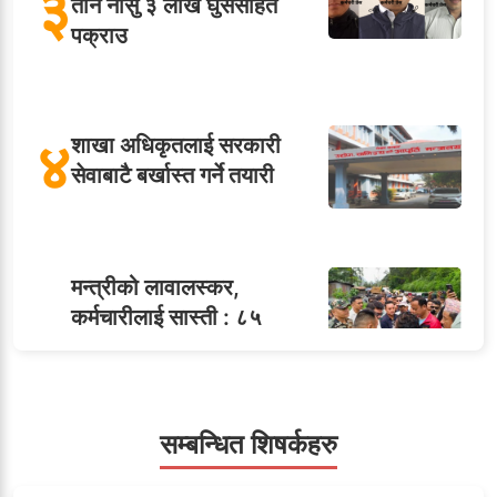
३
तीन नासु ३ लाख घुससहित
पक्राउ
४
शाखा अधिकृतलाई सरकारी
सेवाबाटै बर्खास्त गर्ने तयारी
मन्त्रीको लावालस्कर,
कर्मचारीलाई सास्ती : ८५
५
जनाको नास्ता, ७० जनाको
डिनर, २०० जनाको खानाको
बिल कसले तिर्छ?
सम्बन्धित शिषर्कहरु