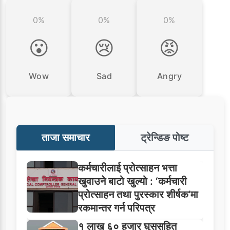
0%
0%
0%
😮
😢
😡
Wow
Sad
Angry
ताजा समाचार
ट्रेन्डिङ पोष्ट
कर्मचारीलाई प्रोत्साहन भत्ता
खुवाउने बाटो खुल्यो : ‘कर्मचारी
प्रोत्साहन तथा पुरस्कार शीर्षक’मा
रकमान्तर गर्न परिपत्र
१ लाख ६० हजार घुससहित